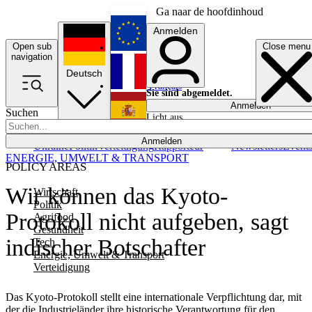
Ga naar de hoofdinhoud
Anmelden
Open sub
Close menu
English
navigation
Deutsch
Français
Sie sind abgemeldet.
Anmelden
Suchen
Licht aus
Español
Anmelden
Ukraine
Politik
Verteidigung
Rapporteur
Newsletters
Event
ENERGIE, UMWELT & TRANSPORT
POLICY AREAS
Wir können das Kyoto-
Wirtschaft
Politik
Protokoll nicht aufgeben, sagt
Agrifood
Gesundheit
indischer Botschafter
Tech
Energie, Umwelt & Transport
Verteidigung
Das Kyoto-Protokoll stellt eine internationale Verpflichtung dar, mit
der die Industrieländer ihre historische Verantwortung für den