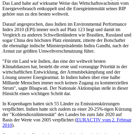
Das Land habe auf wirksame Weise das Wirtschaftswachstum vom
Energieverbrauch entkoppelt und die Energieintensität seines BIP
gehöre nun zu den besten weltweit.
Darauf angesprochen, dass Indien im Environmental Performance
Index 2010 (EPI) immer noch auf Platz 123 liegt und damit im
Vergleich zu anderen Schwellenländern wie Brasilien, Russland und
sogar China den höchsten Platz einnimmt, zitierte der Botschafter
die ehemalige indische Ministerpräsidentin Indira Gandhi, nach der
Armut zur größten Umweltverschmutzung führe.
"Für ein Land wie Indien, das eine der weltweit besten
Klimabilanzen hat, besteht die erste und vorrangige Priorität in der
wirtschaftlichen Entwicklung, der Armutsbekämpfung und der
Lösung unserer Energiearmut. In Indien haben über eine halbe
Milliarde Menschen immer noch keinen Zugang zu kommerziellen
Strom", sagte Bhagwati. Der Nationale Aktionsplan stelle in dieser
Hinsicht einen wichtigen Schritt dar.
In Kopenhagen hatten sich 55 Länder zu Emissionskürzungen
verpflichtet. Indien hatte sich zudem zu einer 20-25%-tigen Kürzung
der "Kohlendioxidintensität" des Landes bis zum Jahr 2020 auf
Basis der Werte von 2005 verpflichtet (
EURACTIV vom 2. Februar
2010
).