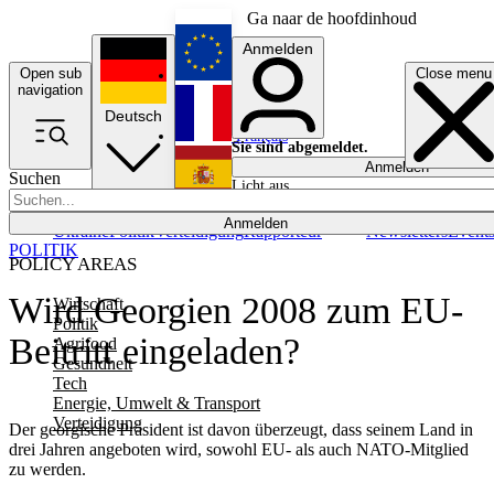
Ga naar de hoofdinhoud
Anmelden
Open sub
Close menu
English
navigation
Deutsch
Français
Sie sind abgemeldet.
Anmelden
Suchen
Licht aus
Español
Anmelden
Ukraine
Politik
Verteidigung
Rapporteur
Newsletters
Event
POLITIK
POLICY AREAS
Wird Georgien 2008 zum EU-
Wirtschaft
Politik
Beitritt eingeladen?
Agrifood
Gesundheit
Tech
Energie, Umwelt & Transport
Verteidigung
Der georgische Präsident ist davon überzeugt, dass seinem Land in
drei Jahren angeboten wird, sowohl EU- als auch NATO-Mitglied
zu werden.