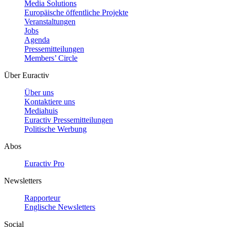
Media Solutions
Europäische öffentliche Projekte
Veranstaltungen
Jobs
Agenda
Pressemitteilungen
Members’ Circle
Über Euractiv
Über uns
Kontaktiere uns
Mediahuis
Euractiv Pressemitteilungen
Politische Werbung
Abos
Euractiv Pro
Newsletters
Rapporteur
Englische Newsletters
Social