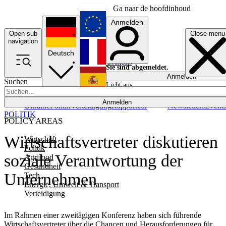
Ga naar de hoofdinhoud
Anmelden
Open sub
Close menu
English
navigation
Deutsch
Français
Sie sind abgemeldet.
Anmelden
Suchen
Licht aus
Español
Anmelden
Ukraine
Politik
Verteidigung
Rapporteur
Newsletters
Event
POLITIK
POLICY AREAS
Wirtschaftsvertreter diskutieren
Wirtschaft
Politik
soziale Verantwortung der
Agrifood
Gesundheit
Unternehmen
Tech
Energie, Umwelt & Transport
Verteidigung
Im Rahmen einer zweitägigen Konferenz haben sich führende
Wirtschaftsvertreter über die Chancen und Herausforderungen für