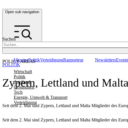
Open sub navigation
Suchen
Ukraine
Politik
Verteidigung
Rapporteur
Newsletters
Event
POLICY AREAS
POLITIK
Wirtschaft
Politik
Zypern, Lettland und Malt
Agrifood
Gesundheit
Tech
Energie, Umwelt & Transport
Verteidigung
Seit dem 2. Mai sind Zypern, Lettland und Malta Mitglieder des Eu
Seit dem 2. Mai sind Zypern, Lettland und Malta Mitglieder des Eu