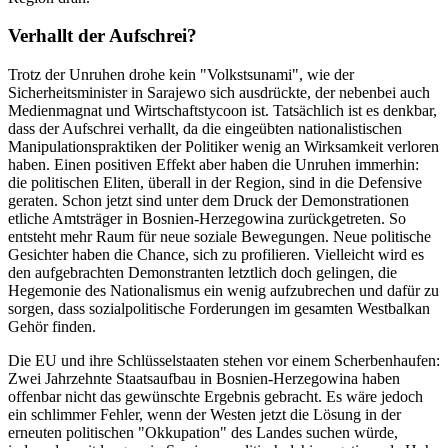
Verhallt der Aufschrei?
Trotz der Unruhen drohe kein "Volkstsunami", wie der
Sicherheitsminister in Sarajewo sich ausdrückte, der nebenbei auch
Medienmagnat und Wirtschaftstycoon ist. Tatsächlich ist es denkbar,
dass der Aufschrei verhallt, da die eingeübten nationalistischen
Manipulationspraktiken der Politiker wenig an Wirksamkeit verloren
haben. Einen positiven Effekt aber haben die Unruhen immerhin:
die politischen Eliten, überall in der Region, sind in die Defensive
geraten. Schon jetzt sind unter dem Druck der Demonstrationen
etliche Amtsträger in Bosnien-Herzegowina zurückgetreten. So
entsteht mehr Raum für neue soziale Bewegungen. Neue politische
Gesichter haben die Chance, sich zu profilieren. Vielleicht wird es
den aufgebrachten Demonstranten letztlich doch gelingen, die
Hegemonie des Nationalismus ein wenig aufzubrechen und dafür zu
sorgen, dass sozialpolitische Forderungen im gesamten Westbalkan
Gehör finden.
Die EU und ihre Schlüsselstaaten stehen vor einem Scherbenhaufen:
Zwei Jahrzehnte Staatsaufbau in Bosnien-Herzegowina haben
offenbar nicht das gewünschte Ergebnis gebracht. Es wäre jedoch
ein schlimmer Fehler, wenn der Westen jetzt die Lösung in der
erneuten politischen "Okkupation" des Landes suchen würde,