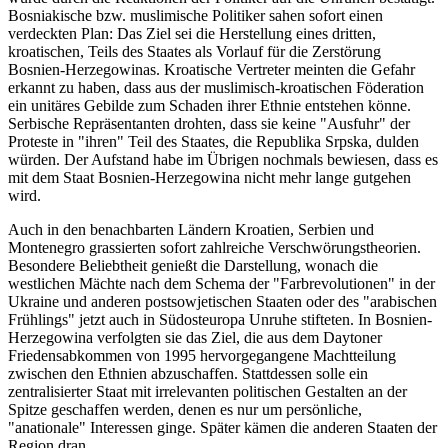
Bosniakische bzw. muslimische Politiker sahen sofort einen
verdeckten Plan: Das Ziel sei die Herstellung eines dritten,
kroatischen, Teils des Staates als Vorlauf für die Zerstörung
Bosnien-Herzegowinas. Kroatische Vertreter meinten die Gefahr
erkannt zu haben, dass aus der muslimisch-kroatischen Föderation
ein unitäres Gebilde zum Schaden ihrer Ethnie entstehen könne.
Serbische Repräsentanten drohten, dass sie keine "Ausfuhr" der
Proteste in "ihren" Teil des Staates, die Republika Srpska, dulden
würden. Der Aufstand habe im Übrigen nochmals bewiesen, dass es
mit dem Staat Bosnien-Herzegowina nicht mehr lange gutgehen
wird.
Auch in den benachbarten Ländern Kroatien, Serbien und
Montenegro grassierten sofort zahlreiche Verschwörungstheorien.
Besondere Beliebtheit genießt die Darstellung, wonach die
westlichen Mächte nach dem Schema der "Farbrevolutionen" in der
Ukraine und anderen postsowjetischen Staaten oder des "arabischen
Frühlings" jetzt auch in Südosteuropa Unruhe stifteten. In Bosnien-
Herzegowina verfolgten sie das Ziel, die aus dem Daytoner
Friedensabkommen von 1995 hervorgegangene Machtteilung
zwischen den Ethnien abzuschaffen. Stattdessen solle ein
zentralisierter Staat mit irrelevanten politischen Gestalten an der
Spitze geschaffen werden, denen es nur um persönliche,
"anationale" Interessen ginge. Später kämen die anderen Staaten der
Region dran.