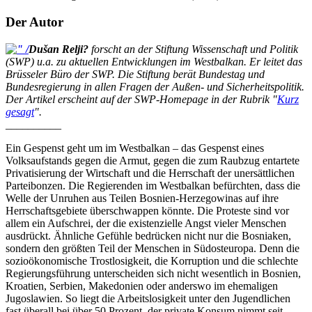
Der Autor
Dušan Relji?
forscht an der Stiftung Wissenschaft und Politik
(SWP) u.a. zu aktuellen Entwicklungen im Westbalkan. Er leitet das
Brüsseler Büro der SWP. Die Stiftung berät Bundestag und
Bundesregierung in allen Fragen der Außen- und Sicherheitspolitik.
Der Artikel erscheint auf der SWP-Homepage in der Rubrik "
Kurz
gesagt
".
__________
Ein Gespenst geht um im Westbalkan – das Gespenst eines
Volksaufstands gegen die Armut, gegen die zum Raubzug entartete
Privatisierung der Wirtschaft und die Herrschaft der unersättlichen
Parteibonzen. Die Regierenden im Westbalkan befürchten, dass die
Welle der Unruhen aus Teilen Bosnien-Herzegowinas auf ihre
Herrschaftsgebiete überschwappen könnte. Die Proteste sind vor
allem ein Aufschrei, der die existenzielle Angst vieler Menschen
ausdrückt. Ähnliche Gefühle bedrücken nicht nur die Bosniaken,
sondern den größten Teil der Menschen in Südosteuropa. Denn die
sozioökonomische Trostlosigkeit, die Korruption und die schlechte
Regierungsführung unterscheiden sich nicht wesentlich in Bosnien,
Kroatien, Serbien, Makedonien oder anderswo im ehemaligen
Jugoslawien. So liegt die Arbeitslosigkeit unter den Jugendlichen
fast überall bei über 50 Prozent, der private Konsum nimmt seit