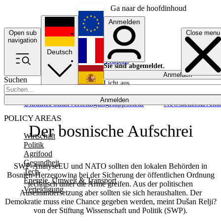
Ga naar de hoofdinhoud
Anmelden
Open sub
Close menu
English
navigation
Deutsch
Français
Sie sind abgemeldet.
Anmelden
Suchen
Licht aus
Español
Anmelden
Ukraine
Politik
Verteidigung
Rapporteur
Newsletters
Event
POLICY AREAS
Der bosnische Aufschrei
Wirtschaft
Politik
Agrifood
Gesundheit
SWP-AnalyseEU und NATO sollten den lokalen Behörden in
Tech
Bosnien-Herzegowina bei der Sicherung der öffentlichen Ordnung
Energie, Umwelt & Transport
technisch unter die Arme greifen. Aus der politischen
Verteidigung
Auseinandersetzung aber sollten sie sich heraushalten. Der
Demokratie muss eine Chance gegeben werden, meint Dušan Relji?
von der Stiftung Wissenschaft und Politik (SWP).