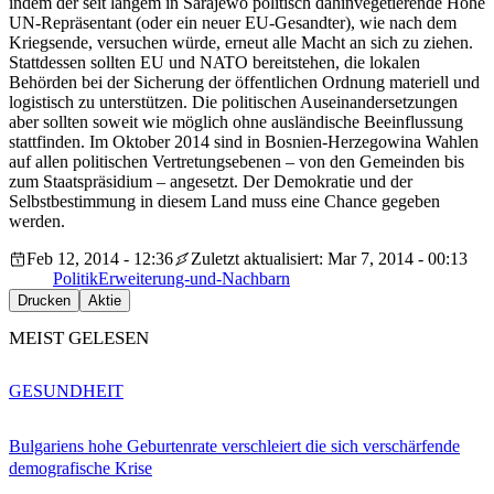
indem der seit langem in Sarajewo politisch dahinvegetierende Hohe
UN-Repräsentant (oder ein neuer EU-Gesandter), wie nach dem
Kriegsende, versuchen würde, erneut alle Macht an sich zu ziehen.
Stattdessen sollten EU und NATO bereitstehen, die lokalen
Behörden bei der Sicherung der öffentlichen Ordnung materiell und
logistisch zu unterstützen. Die politischen Auseinandersetzungen
aber sollten soweit wie möglich ohne ausländische Beeinflussung
stattfinden. Im Oktober 2014 sind in Bosnien-Herzegowina Wahlen
auf allen politischen Vertretungsebenen – von den Gemeinden bis
zum Staatspräsidium – angesetzt. Der Demokratie und der
Selbstbestimmung in diesem Land muss eine Chance gegeben
werden.
Feb 12, 2014 - 12:36
Zuletzt aktualisiert: Mar 7, 2014 - 00:13
Politik
Erweiterung-und-Nachbarn
Drucken
Aktie
MEIST GELESEN
GESUNDHEIT
Bulgariens hohe Geburtenrate verschleiert die sich verschärfende
demografische Krise