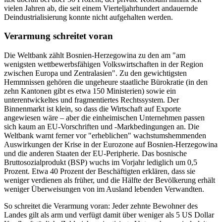
vielen Jahren ab, die seit einem Vierteljahrhundert andauernde
Deindustrialisierung konnte nicht aufgehalten werden.
Verarmung schreitet voran
Die Weltbank zählt Bosnien-Herzegowina zu den am "am
wenigsten wettbewerbsfähigen Volkswirtschaften in der Region
zwischen Europa und Zentralasien". Zu den gewichtigsten
Hemmnissen gehören die ungeheure staatliche Bürokratie (in den
zehn Kantonen gibt es etwa 150 Ministerien) sowie ein
unterentwickeltes und fragmentiertes Rechtssystem. Der
Binnenmarkt ist klein, so dass die Wirtschaft auf Exporte
angewiesen wäre – aber die einheimischen Unternehmen passen
sich kaum an EU-Vorschriften und -Markbedingungen an. Die
Weltbank warnt ferner vor "erheblichen" wachstumshemmenden
Auswirkungen der Krise in der Eurozone auf Bosnien-Herzegowina
und die anderen Staaten der EU-Peripherie. Das bosnische
Bruttosozialprodukt (BSP) wuchs im Vorjahr lediglich um 0,5
Prozent. Etwa 40 Prozent der Beschäftigten erklären, dass sie
weniger verdienen als früher, und die Hälfte der Bevölkerung erhält
weniger Überweisungen von im Ausland lebenden Verwandten.
So schreitet die Verarmung voran: Jeder zehnte Bewohner des
Landes gilt als arm und verfügt damit über weniger als 5 US Dollar