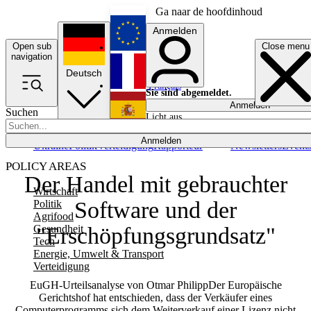
Ga naar de hoofdinhoud
Anmelden
Open sub
Close menu
English
navigation
Deutsch
Français
Sie sind abgemeldet.
Anmelden
Suchen
Licht aus
Español
Anmelden
Ukraine
Politik
Verteidigung
Rapporteur
Newsletters
Event
POLICY AREAS
Der Handel mit gebrauchter
Wirtschaft
Software und der
Politik
Agrifood
Gesundheit
"Erschöpfungsgrundsatz"
Tech
Energie, Umwelt & Transport
Verteidigung
EuGH-Urteilsanalyse von Otmar PhilippDer Europäische
Gerichtshof hat entschieden, dass der Verkäufer eines
Computerprogramms sich dem Weiterverkauf einer Lizenz nicht