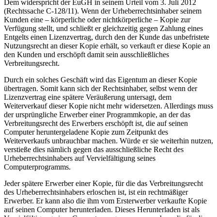
Dem widerspricht der EuGH in seinem Urteil vom 3. Juli 2012
(Rechtssache C-128/11). Wenn der Urheberrechtsinhaber seinem
Kunden eine – körperliche oder nichtkörperliche – Kopie zur
Verfügung stellt, und schließt er gleichzeitig gegen Zahlung eines
Entgelts einen Lizenzvertrag, durch den der Kunde das unbefristete
Nutzungsrecht an dieser Kopie erhält, so verkauft er diese Kopie an
den Kunden und erschöpft damit sein ausschließliches
Verbreitungsrecht.
Durch ein solches Geschäft wird das Eigentum an dieser Kopie
übertragen. Somit kann sich der Rechtsinhaber, selbst wenn der
Lizenzvertrag eine spätere Veräußerung untersagt, dem
Weiterverkauf dieser Kopie nicht mehr widersetzen. Allerdings muss
der ursprüngliche Erwerber einer Programmkopie, an der das
Verbreitungsrecht des Erwerbers erschöpft ist, die auf seinen
Computer heruntergeladene Kopie zum Zeitpunkt des
Weiterverkaufs unbrauchbar machen. Würde er sie weiterhin nutzen,
verstieße dies nämlich gegen das ausschließliche Recht des
Urheberrechtsinhabers auf Vervielfältigung seines
Computerprogramms.
Jeder spätere Erwerber einer Kopie, für die das Verbreitungsrecht
des Urheberrechtsinhabers erloschen ist, ist ein rechtmäßiger
Erwerber. Er kann also die ihm vom Ersterwerber verkaufte Kopie
auf seinen Computer herunterladen. Dieses Herunterladen ist als