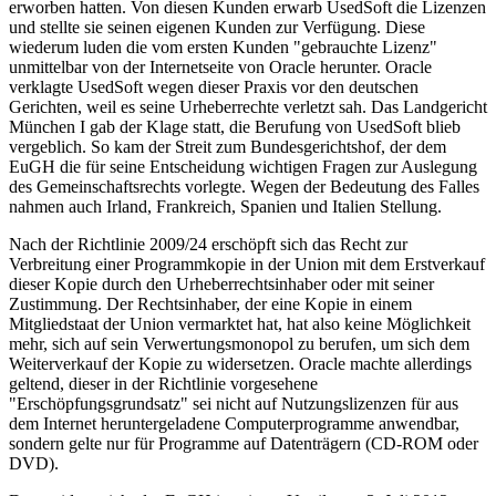
erworben hatten. Von diesen Kunden erwarb UsedSoft die Lizenzen
und stellte sie seinen eigenen Kunden zur Verfügung. Diese
wiederum luden die vom ersten Kunden "gebrauchte Lizenz"
unmittelbar von der Internetseite von Oracle herunter. Oracle
verklagte UsedSoft wegen dieser Praxis vor den deutschen
Gerichten, weil es seine Urheberrechte verletzt sah. Das Landgericht
München I gab der Klage statt, die Berufung von UsedSoft blieb
vergeblich. So kam der Streit zum Bundesgerichtshof, der dem
EuGH die für seine Entscheidung wichtigen Fragen zur Auslegung
des Gemeinschaftsrechts vorlegte. Wegen der Bedeutung des Falles
nahmen auch Irland, Frankreich, Spanien und Italien Stellung.
Nach der Richtlinie 2009/24 erschöpft sich das Recht zur
Verbreitung einer Programmkopie in der Union mit dem Erstverkauf
dieser Kopie durch den Urheberrechtsinhaber oder mit seiner
Zustimmung. Der Rechtsinhaber, der eine Kopie in einem
Mitgliedstaat der Union vermarktet hat, hat also keine Möglichkeit
mehr, sich auf sein Verwertungsmonopol zu berufen, um sich dem
Weiterverkauf der Kopie zu widersetzen. Oracle machte allerdings
geltend, dieser in der Richtlinie vorgesehene
"Erschöpfungsgrundsatz" sei nicht auf Nutzungslizenzen für aus
dem Internet heruntergeladene Computerprogramme anwendbar,
sondern gelte nur für Programme auf Datenträgern (CD-ROM oder
DVD).