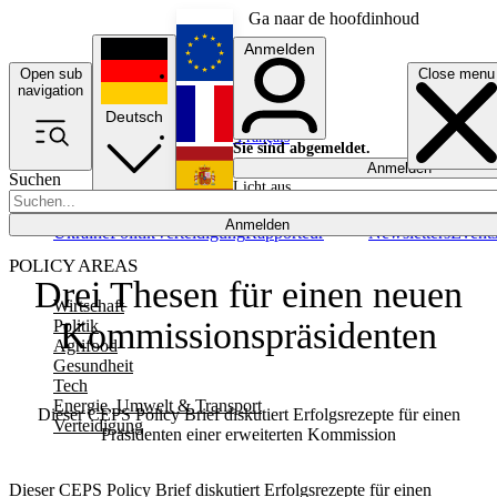
Ga naar de hoofdinhoud
Anmelden
Open sub
Close menu
English
navigation
Deutsch
Français
Sie sind abgemeldet.
Anmelden
Suchen
Licht aus
Español
Anmelden
Ukraine
Politik
Verteidigung
Rapporteur
Newsletters
Event
POLICY AREAS
Drei Thesen für einen neuen
Wirtschaft
Kommissionspräsidenten
Politik
Agrifood
Gesundheit
Tech
Energie, Umwelt & Transport
Dieser CEPS Policy Brief diskutiert Erfolgsrezepte für einen
Verteidigung
Präsidenten einer erweiterten Kommission
Dieser CEPS Policy Brief diskutiert Erfolgsrezepte für einen