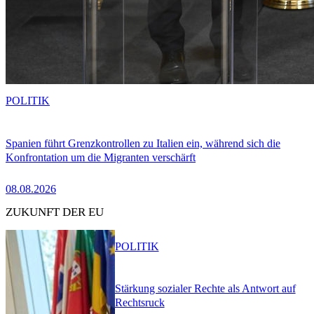
POLITIK
Spanien führt Grenzkontrollen zu Italien ein, während sich die
Konfrontation um die Migranten verschärft
08.08.2026
ZUKUNFT DER EU
POLITIK
Stärkung sozialer Rechte als Antwort auf
Rechtsruck