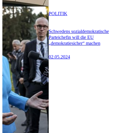
POLITIK
Schwedens sozialdemokratische
Parteichefin will die EU
„demokratiesicher“ machen
02.05.2024