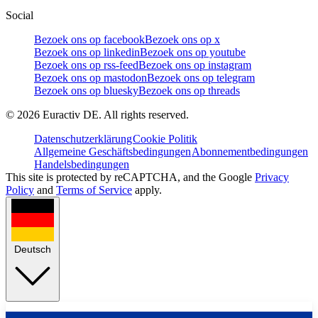
Social
Bezoek ons op facebook
Bezoek ons op x
Bezoek ons op linkedin
Bezoek ons op youtube
Bezoek ons op rss-feed
Bezoek ons op instagram
Bezoek ons op mastodon
Bezoek ons op telegram
Bezoek ons op bluesky
Bezoek ons op threads
©
2026
Euractiv DE. All rights reserved.
Datenschutzerklärung
Cookie Politik
Allgemeine Geschäftsbedingungen
Abonnementbedingungen
Handelsbedingungen
This site is protected by reCAPTCHA, and the Google
Privacy
Policy
and
Terms of Service
apply.
Deutsch