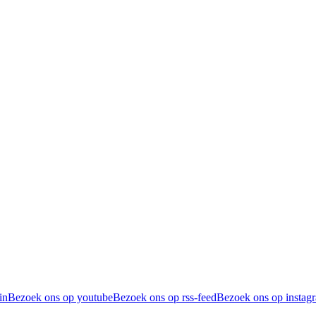
in
Bezoek ons op youtube
Bezoek ons op rss-feed
Bezoek ons op instag