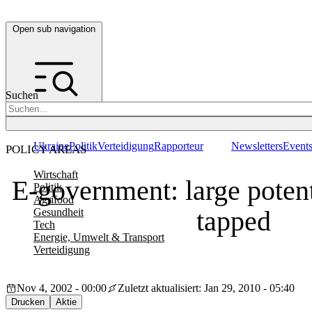
Open sub navigation
Suchen
Ukraine
Politik
Verteidigung
Rapporteur
Newsletters
Event
POLICY AREAS
Wirtschaft
E-government: large potenti
Politik
Agrifood
tapped
Gesundheit
Tech
Energie, Umwelt & Transport
Verteidigung
Nov 4, 2002 - 00:00
Zuletzt aktualisiert: Jan 29, 2010 - 05:40
Drucken
Aktie