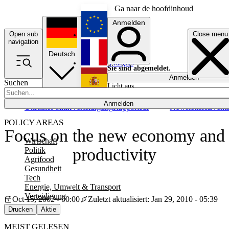
Ga naar de hoofdinhoud
Anmelden
Open sub
Close menu
English
navigation
Deutsch
Français
Sie sind abgemeldet.
Anmelden
Suchen
Licht aus
Español
Anmelden
Ukraine
Politik
Verteidigung
Rapporteur
Newsletters
Event
POLICY AREAS
Focus on the new economy and
Wirtschaft
productivity
Politik
Agrifood
Gesundheit
Tech
Energie, Umwelt & Transport
Verteidigung
Oct 15, 2002 - 00:00
Zuletzt aktualisiert: Jan 29, 2010 - 05:39
Drucken
Aktie
MEIST GELESEN