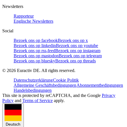
Newsletters
Rapporteur
Englische Newsletters
Social
Bezoek ons op facebook
Bezoek ons op x
Bezoek ons op linkedin
Bezoek ons op youtube
Bezoek ons op rss-feed
Bezoek ons op instagram
Bezoek ons op mastodon
Bezoek ons op telegram
Bezoek ons op bluesky
Bezoek ons op threads
©
2026
Euractiv DE. All rights reserved.
Datenschutzerklärung
Cookie Politik
Allgemeine Geschäftsbedingungen
Abonnementbedingungen
Handelsbedingungen
This site is protected by reCAPTCHA, and the Google
Privacy
Policy
and
Terms of Service
apply.
Deutsch