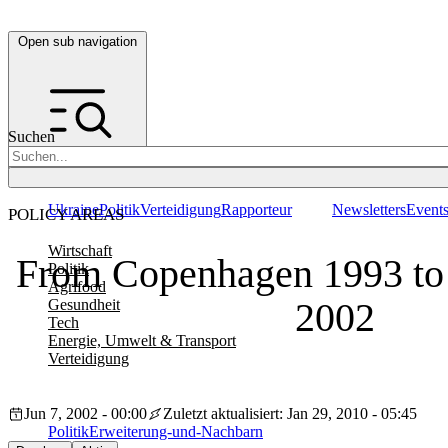
Open sub navigation
Suchen
Ukraine
Politik
Verteidigung
Rapporteur
Newsletters
Event
POLICY AREAS
Wirtschaft
From Copenhagen 1993 to
Politik
Agrifood
2002
Gesundheit
Tech
Energie, Umwelt & Transport
Verteidigung
Jun 7, 2002 - 00:00
Zuletzt aktualisiert: Jan 29, 2010 - 05:45
Politik
Erweiterung-und-Nachbarn