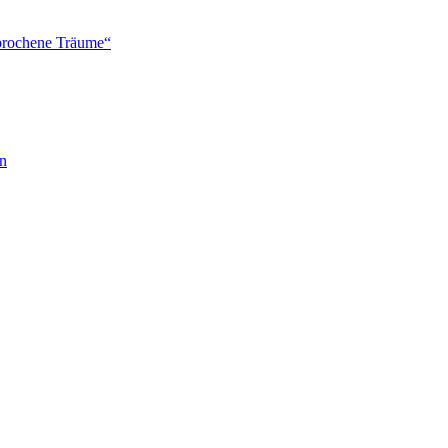
brochene Träume“
en