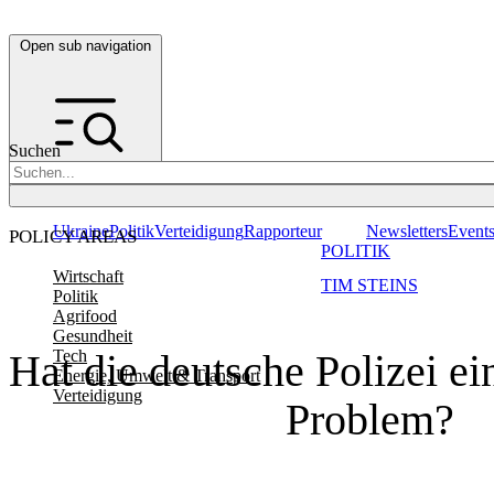
Open sub navigation
Suchen
Ukraine
Politik
Verteidigung
Rapporteur
Newsletters
Event
POLICY AREAS
POLITIK
Wirtschaft
TIM STEINS
Politik
Agrifood
Gesundheit
Hat die deutsche Polizei e
Tech
Energie, Umwelt & Transport
Verteidigung
Problem?