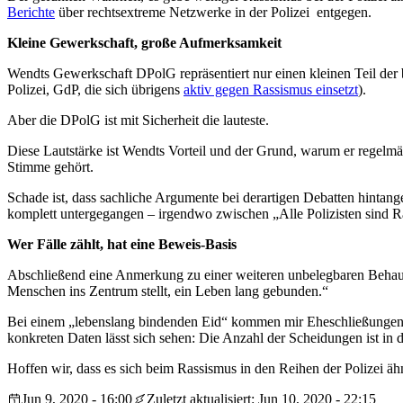
Berichte
über r
echtsextreme Netzwerke in der Polizei
entgegen.
Kleine Gewerkschaft, große Aufmerksamkeit
Wendts Gewerkschaft DPolG repräsentiert nur einen kleinen Teil der b
Polizei, GdP, die sich übrigens
aktiv gegen Rassismus einsetzt
).
Aber die DPolG ist mit Sicherheit die lauteste.
Diese Lautstärke ist Wendts Vorteil und der Grund, warum er regelmä
Stimme gehört.
Schade ist, dass sachliche Argumente bei derartigen Debatten hintang
komplett untergegangen – irgendwo zwischen „Alle Polizisten sind R
Wer Fälle zählt, hat eine Beweis-Basis
Abschließend eine Anmerkung zu einer weiteren unbelegbaren Behauptu
Menschen ins Zentrum stellt, ein Leben lang gebunden.“
Bei einem „lebenslang bindenden Eid“ kommen mir Eheschließungen u
konkreten Daten lässt sich sehen: Die Anzahl der Scheidungen ist in d
Hoffen wir, dass es sich beim Rassismus in den Reihen der Polizei ähn
Jun 9, 2020 - 16:00
Zuletzt aktualisiert: Jun 10, 2020 - 22:15