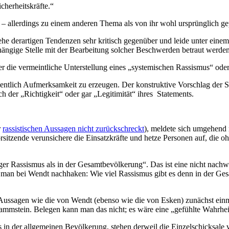
cherheitskräfte.“
n – allerdings zu einem anderen Thema als von ihr wohl ursprünglich ge
he derartigen Tendenzen sehr kritisch gegenüber und leide unter einem 
hängige Stelle mit der Bearbeitung solcher Beschwerden betraut werden
r die vermeintliche Unterstellung eines „systemischen Rassismus“ oder
rdentlich Aufmerksamkeit zu erzeugen. Der konstruktive Vorschlag der S
h der „Richtigkeit“ oder gar „Legitimität“ ihres Statements.
r
rassistischen Aussagen nicht zurückschreckt
), meldete sich umgehend 
itzende verunsichere die Einsatzkräfte und hetze Personen auf, die oh
iger Rassismus als in der Gesamtbevölkerung“. Das ist eine nicht nac
 man bei Wendt nachhaken: Wie viel Rassismus gibt es denn in der Ge
Aussagen wie die von Wendt (ebenso wie die von Esken) zunächst einm
Rammstein. Belegen kann man das nicht; es wäre eine „gefühlte Wahrhei
ls in der allgemeinen Bevölkerung, stehen derweil die Einzelschicksa