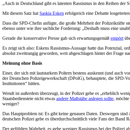
„Auch in Deutschland gibt es latenten Rassismus in den Reihen der Si
Mit diesem Satz hat
Saskia Esken
erfolgreich eine Debatte losgetrete
Dass die SPD-Chefin anfügte, die große Mehrheit der Polizeikräfte ste
ebenso unter wie ihre sachliche Forderung: „Deshalb muss eine unab
Gerade die konservative Presse gab sich erwartungsgemäß
empört
übe
Es zeigt sich also: Eskens Rassismus-Aussage hatte das Potenzial, o
absolut zweitrangig geworden, weit abgeschlagen hinter der Frage nac
Meinung ohne Basis
Einer, der sich mit lautstarkem Poltern bestens auskennt (und auch vo
der Deutschen Polizeigewerkschaft (DPolG), behauptete, die SPD-Vors
Institutionen“ hätten.
Wendt ist außerdem überzeugt, in der Polizei gebe es „erheblich wen
Staatsbedienstete nicht etwas
andere Maßstäbe anlegen sollte
, möchte
weniger?
Das Hauptproblem ist: Es gibt keine genauen Daten. Deswegen sind 
deutschen Polizei gebe es überdurchschnittlich viele Fans der Band 
Der gefühlten Wahrheit, es gebe weniger Rassismus bei der Polizei a