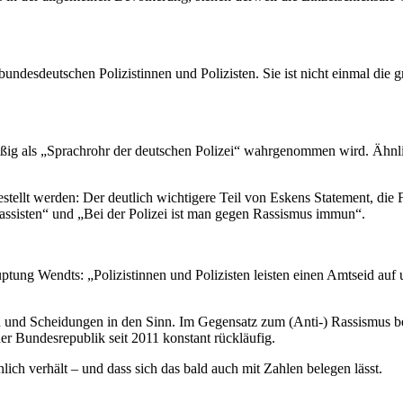
undesdeutschen Polizistinnen und Polizisten. Sie ist nicht einmal die 
ßig als „Sprachrohr der deutschen Polizei“ wahrgenommen wird. Ähnlic
estellt werden: Der deutlich wichtigere Teil von Eskens Statement, di
assisten“ und „Bei der Polizei ist man gegen Rassismus immun“.
ng Wendts: „Polizistinnen und Polizisten leisten einen Amtseid auf u
nd Scheidungen in den Sinn. Im Gegensatz zum (Anti-) Rassismus bei 
er Bundesrepublik seit 2011 konstant rückläufig.
lich verhält – und dass sich das bald auch mit Zahlen belegen lässt.