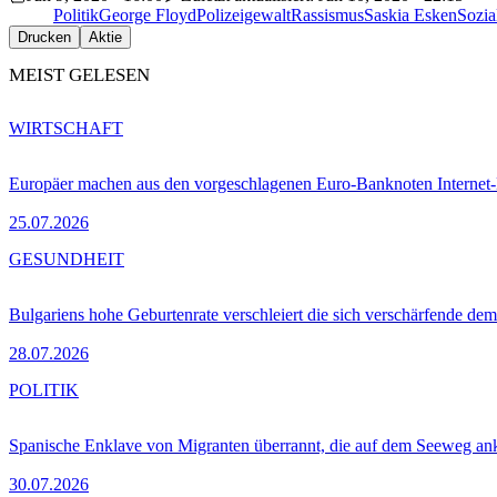
Politik
George Floyd
Polizeigewalt
Rassismus
Saskia Esken
Sozia
Drucken
Aktie
MEIST GELESEN
WIRTSCHAFT
Europäer machen aus den vorgeschlagenen Euro-Banknoten Interne
25.07.2026
GESUNDHEIT
Bulgariens hohe Geburtenrate verschleiert die sich verschärfende dem
28.07.2026
POLITIK
Spanische Enklave von Migranten überrannt, die auf dem Seeweg 
30.07.2026