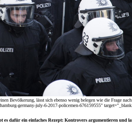
meinen Bevölkerung, lässt sich ebenso wenig belegen wie die Frage nach
ethamburg-germany-july-6-2017-policemen-676159555" target="_blank
 es dafür ein einfaches Rezept: Kontrovers argumentieren und laut