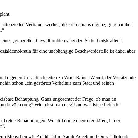
plant.
potenziellen Vertrauensverlust, der sich daraus ergebe, ging nämlich
.“
 eines „generellen Gewaltproblems bei den Sicherheitskräften“.
ozialdemokratin für eine unabhängige Beschwerdestelle ist dabei aber
mit eigenen Unsachlichkeiten zu Wort: Rainer Wendt, der Vorsitzende
nehin schon „ein gestörtes Verhältnis zum Staat und seinen
hweisbare Behauptung. Ganz ungeachtet der Frage, ob man an
samtbevölkerung? Wie misst man das? Und was ist „erheblich“
al reine Behauptungen. Wendt könnte ebenso erklären, in der
t“.
le von Menschen wie Achidi John, Aamir Ageeb und Oury Jalloh oder