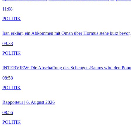
11:08
POLITIK
Iran erklärt, ein Abkommen mit Oman über Hormus stehe kurz bevor
09:33
POLITIK
INTERVIEW: Die Abschaffung des Schengen-Raums wird den Populi
08:58
POLITIK
Rapporteur | 6. August 2026
08:56
POLITIK