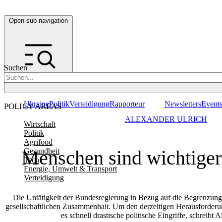
Open sub navigation
Suchen
Ukraine
Politik
Verteidigung
Rapporteur
Newsletters
Event
POLICY AREAS
ALEXANDER ULRICH
Wirtschaft
Politik
Agrifood
Menschen sind wichtiger
Gesundheit
Tech
Energie, Umwelt & Transport
Verteidigung
Die Untätigkeit der Bundesregierung in Bezug auf die Begrenzung
gesellschaftlichen Zusammenhalt. Um den derzeitigen Herausforderu
es schnell drastische politische Eingriffe, schreibt 