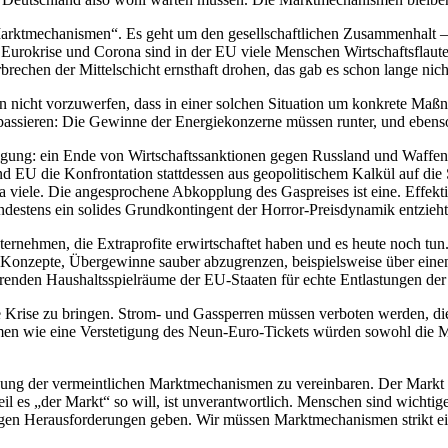
e „Marktmechanismen“. Es geht um den gesellschaftlichen Zusammenhalt
Eurokrise und Corona sind in der EU viele Menschen Wirtschaftsflaut
brechen der Mittelschicht ernsthaft drohen, das gab es schon lange nich
nen nicht vorzuwerfen, dass in einer solchen Situation um konkrete M
was passieren: Die Gewinne der Energiekonzerne müssen runter, und eben
ligung: ein Ende von Wirtschaftssanktionen gegen Russland und Waffenl
EU die Konfrontation stattdessen aus geopolitischem Kalkül auf die S
ja viele. Die angesprochene Abkopplung des Gaspreises ist eine. Effek
ndestens ein solides Grundkontingent der Horror-Preisdynamik entzieht
nehmen, die Extraprofite erwirtschaftet haben und es heute noch tun. 
te Konzepte, Übergewinne sauber abzugrenzen, beispielsweise über einen
erenden Haushaltsspielräume der EU-Staaten für echte Entlastungen der
Krise zu bringen. Strom- und Gassperren müssen verboten werden, die 
men wie eine Verstetigung des Neun-Euro-Tickets würden sowohl die Me
igung der vermeintlichen Marktmechanismen zu vereinbaren. Der Markt i
il es „der Markt“ so will, ist unverantwortlich. Menschen sind wichtiger
gen Herausforderungen geben. Wir müssen Marktmechanismen strikt ein