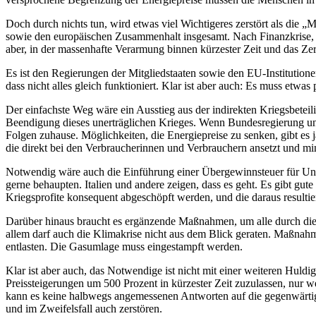
Doch durch nichts tun, wird etwas viel Wichtigeres zerstört als di
sowie den europäischen Zusammenhalt insgesamt. Nach Finanzkrise, 
aber, in der massenhafte Verarmung binnen kürzester Zeit und das Zer
Es ist den Regierungen der Mitgliedstaaten sowie den EU-Institutio
dass nicht alles gleich funktioniert. Klar ist aber auch: Es muss et
Der einfachste Weg wäre ein Ausstieg aus der indirekten Kriegsbetei
Beendigung dieses unerträglichen Krieges. Wenn Bundesregierung und 
Folgen zuhause. Möglichkeiten, die Energiepreise zu senken, gibt es 
die direkt bei den Verbraucherinnen und Verbrauchern ansetzt und mi
Notwendig wäre auch die Einführung einer Übergewinnsteuer für Unter
gerne behaupten. Italien und andere zeigen, dass es geht. Es gibt gu
Kriegsprofite konsequent abgeschöpft werden, und die daraus resulti
Darüber hinaus braucht es ergänzende Maßnahmen, um alle durch die 
allem darf auch die Klimakrise nicht aus dem Blick geraten. Maßnah
entlasten. Die Gasumlage muss eingestampft werden.
Klar ist aber auch, das Notwendige ist nicht mit einer weiteren Huld
Preissteigerungen um 500 Prozent in kürzester Zeit zuzulassen, nur we
kann es keine halbwegs angemessenen Antworten auf die gegenwärti
und im Zweifelsfall auch zerstören.