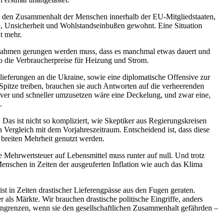
 – den Zusammenhalt der Menschen innerhalb der EU-Mitgliedstaaten,
e, Unsicherheit und Wohlstandseinbußen gewohnt. Eine Situation
t mehr.
aßnahmen gerungen werden muss, dass es manchmal etwas dauert und
so die Verbraucherpreise für Heizung und Strom.
ieferungen an die Ukraine, sowie eine diplomatische Offensive zur
pitze treiben, brauchen sie auch Antworten auf die verheerenden
tiver und schneller umzusetzen wäre eine Deckelung, und zwar eine,
.
Das ist nicht so kompliziert, wie Skeptiker aus Regierungskreisen
 Vergleich mit dem Vorjahreszeitraum. Entscheidend ist, dass diese
 breiten Mehrheit genutzt werden.
Mehrwertsteuer auf Lebensmittel muss runter auf null. Und trotz
nschen in Zeiten der ausgeuferten Inflation wie auch das Klima
st in Zeiten drastischer Lieferengpässe aus den Fugen geraten.
 als Märkte. Wir brauchen drastische politische Eingriffe, anders
grenzen, wenn sie den gesellschaftlichen Zusammenhalt gefährden –