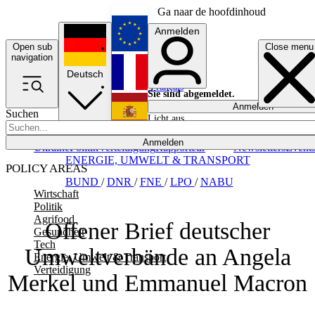
Ga naar de hoofdinhoud
Anmelden
Open sub
Close menu
English
navigation
Deutsch
Français
Sie sind abgemeldet.
Anmelden
Suchen
Licht aus
Español
Anmelden
Ukraine
Politik
Verteidigung
Rapporteur
Newsletters
Event
ENERGIE, UMWELT & TRANSPORT
POLICY AREAS
BUND
/
DNR
/
FNE
/
LPO
/
NABU
Wirtschaft
Politik
Agrifood
Offener Brief deutscher
Gesundheit
Tech
Umweltverbände an Angela
Energie, Umwelt & Transport
Verteidigung
Merkel und Emmanuel Macron