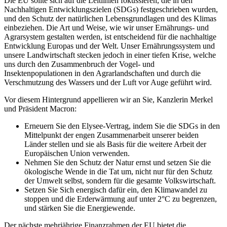
Die EU sollte sich auf die Leitlinien fokussieren, die in den
Nachhaltigen Entwicklungszielen (SDGs) festgeschrieben wurden,
und den Schutz der natürlichen Lebensgrundlagen und des Klimas
einbeziehen. Die Art und Weise, wie wir unser Ernährungs- und
Agrarsystem gestalten werden, ist entscheidend für die nachhaltige
Entwicklung Europas und der Welt. Unser Ernährungssystem und
unsere Landwirtschaft stecken jedoch in einer tiefen Krise, welche
uns durch den Zusammenbruch der Vogel- und
Insektenpopulationen in den Agrarlandschaften und durch die
Verschmutzung des Wassers und der Luft vor Auge geführt wird.
Vor diesem Hintergrund appellieren wir an Sie, Kanzlerin Merkel
und Präsident Macron:
Erneuern Sie den Elysee-Vertrag, indem Sie die SDGs in den
Mittelpunkt der engen Zusammenarbeit unserer beiden
Länder stellen und sie als Basis für die weitere Arbeit der
Europäischen Union verwenden.
Nehmen Sie den Schutz der Natur ernst und setzen Sie die
ökologische Wende in die Tat um, nicht nur für den Schutz
der Umwelt selbst, sondern für die gesamte Volkswirtschaft.
Setzen Sie Sich energisch dafür ein, den Klimawandel zu
stoppen und die Erderwärmung auf unter 2°C zu begrenzen,
und stärken Sie die Energiewende.
Der nächste mehrjährige Finanzrahmen der EU bietet die