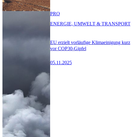
PRO
ENERGIE, UMWELT & TRANSPORT
EU erzielt vorläufige Klimaeinigung kurz
vor COP30-Gipfel
05.11.2025