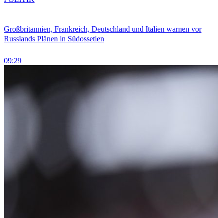
Großbritannien, Frankreich, Deutschland und Italien warnen vor
Russlands Plänen in Südossetien
09:29