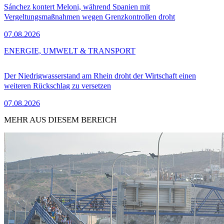
Sánchez kontert Meloni, während Spanien mit
Vergeltungsmaßnahmen wegen Grenzkontrollen droht
07.08.2026
ENERGIE, UMWELT & TRANSPORT
Der Niedrigwasserstand am Rhein droht der Wirtschaft einen
weiteren Rückschlag zu versetzen
07.08.2026
MEHR AUS DIESEM BEREICH