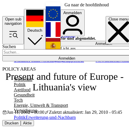
Ga naar de hoofdinhoud
Anmelden
Open sub
Close menu
English
navigation
Deutsch
Français
Sie sind abgemeldet.
Anmelden
Suchen
Licht aus
Español
Anmelden
Ukraine
Politik
Verteidigung
Rapporteur
Newsletters
Event
POLICY AREAS
Present and future of Europe -
Wirtschaft
Lithuania's view
Politik
Agrifood
Gesundheit
Tech
Energie, Umwelt & Transport
Verteidigung
Jun 11, 2002 - 00:00
Zuletzt aktualisiert: Jan 29, 2010 - 05:45
Politik
Erweiterung-und-Nachbarn
Drucken
Aktie