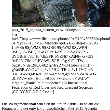
post_2015_agenda_steuern_entwicklungspolitik.jpg
[<a
href="https://www.flickr.com/photos/ifrc/3100439632/in/photoli
5HYyFJ-5HUhV2-5MMhck-7qeFYE-86Jfej-dP8xEA-
UuVSh-9SyWMZ-9SBQ63-9SyWS2-9SyWPH-
9SBQ85-9SBQ9E-dYR2sH-dYETAZ-dxKE21-
dYQBrH-73iTTc-72kEFR-bYZNt7-cAtF8y-cs7Rf9-
9itD2N-7fMjkF-PYsWL-5GBmRg-91FmTW-
6uqK3N-deC9KX-dbZfj7-bYZNoJ-Hobev-aghHr7-
gYa45P-aVsGwP-cp3v2-5HUhTR-cp3v1-7VGhkR-
99H3sW-4gJ45t-cL3ddA-gYb4rg-gYb4LV-oDKSsT-
dCFZVw-dMhH6m-9B5h6-7VGhmv-dYWrLW"
target="_blank" rel="noopener">© International
Federation of Red Cross and Red Crescent Societies
(CC BY-NC-ND 2.0)</a>]
Die Weltgemeinschaft will sich im Juni in Addis Abeba auf die
Finanzierung der entwicklungspolitischen Post-2015-Agenda