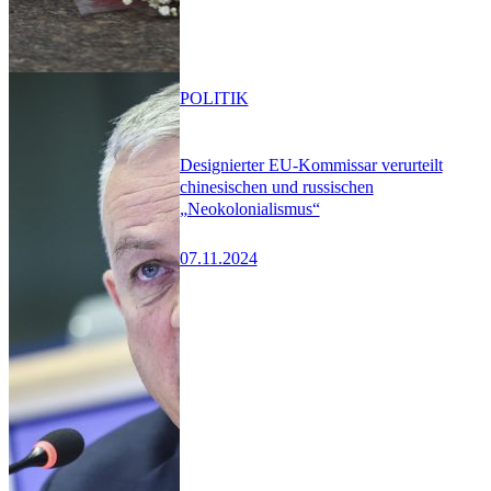
POLITIK
Designierter EU-Kommissar verurteilt
chinesischen und russischen
„Neokolonialismus“
07.11.2024