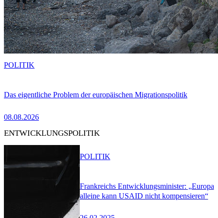
POLITIK
Das eigentliche Problem der europäischen Migrationspolitik
08.08.2026
ENTWICKLUNGSPOLITIK
POLITIK
Frankreichs Entwicklungsminister: „Europa
alleine kann USAID nicht kompensieren“
26.02.2025