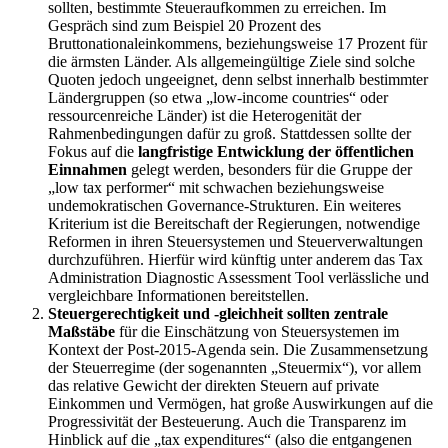
sollten, bestimmte Steueraufkommen zu erreichen. Im
Gespräch sind zum Beispiel 20 Prozent des
Bruttonationaleinkommens, beziehungsweise 17 Prozent für
die ärmsten Länder. Als allgemeingültige Ziele sind solche
Quoten jedoch ungeeignet, denn selbst innerhalb bestimmter
Ländergruppen (so etwa „low-income countries“ oder
ressourcenreiche Länder) ist die Heterogenität der
Rahmenbedingungen dafür zu groß. Stattdessen sollte der
Fokus auf die
langfristige Entwicklung der öffentlichen
Einnahmen
gelegt werden, besonders für die Gruppe der
„low tax performer“ mit schwachen beziehungsweise
undemokratischen Governance-Strukturen. Ein weiteres
Kriterium ist die Bereitschaft der Regierungen, notwendige
Reformen in ihren Steuersystemen und Steuerverwaltungen
durchzuführen. Hierfür wird künftig unter anderem das Tax
Administration Diagnostic Assessment Tool verlässliche und
vergleichbare Informationen bereitstellen.
Steuergerechtigkeit und -gleichheit sollten zentrale
Maßstäbe
für die Einschätzung von Steuersystemen im
Kontext der Post-2015-Agenda sein. Die Zusammensetzung
der Steuerregime (der sogenannten „Steuermix“), vor allem
das relative Gewicht der direkten Steuern auf private
Einkommen und Vermögen, hat große Auswirkungen auf die
Progressivität der Besteuerung. Auch die Transparenz im
Hinblick auf die „tax expenditures“ (also die entgangenen