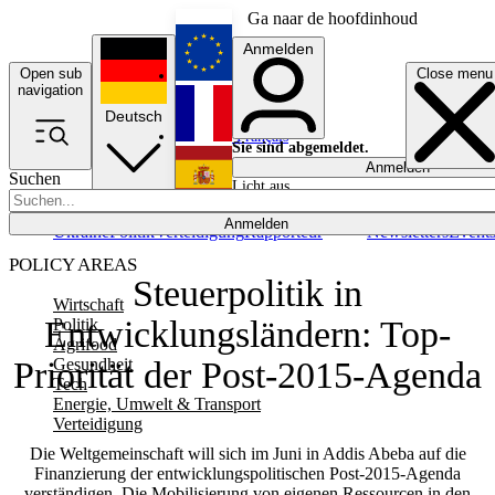
Ga naar de hoofdinhoud
Anmelden
Open sub
Close menu
English
navigation
Deutsch
Français
Sie sind abgemeldet.
Anmelden
Suchen
Licht aus
Español
Anmelden
Ukraine
Politik
Verteidigung
Rapporteur
Newsletters
Event
POLICY AREAS
Steuerpolitik in
Wirtschaft
Entwicklungsländern: Top-
Politik
Agrifood
Gesundheit
Priorität der Post-2015-Agenda
Tech
Energie, Umwelt & Transport
Verteidigung
Die Weltgemeinschaft will sich im Juni in Addis Abeba auf die
Finanzierung der entwicklungspolitischen Post-2015-Agenda
verständigen. Die Mobilisierung von eigenen Ressourcen in den