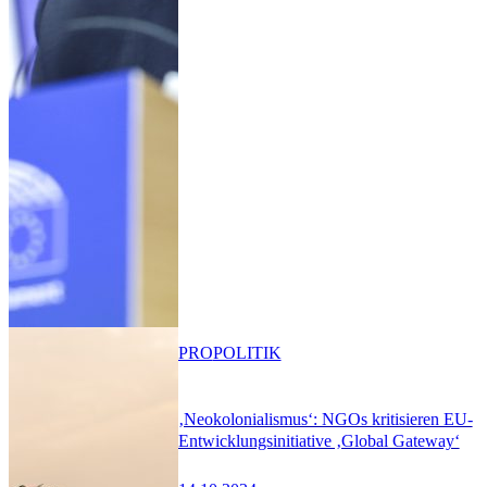
PRO
POLITIK
‚Neokolonialismus‘: NGOs kritisieren EU-
Entwicklungsinitiative ‚Global Gateway‘