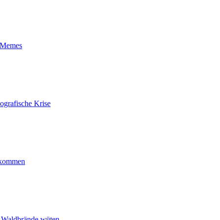
t-Memes
ografische Krise
ankommen
n Waldbrände wüten