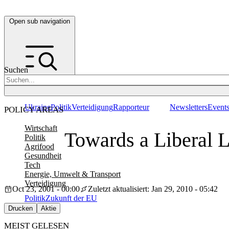
Open sub navigation
Suchen
Ukraine
Politik
Verteidigung
Rapporteur
Newsletters
Event
POLICY AREAS
Wirtschaft
Towards a Liberal 
Politik
Agrifood
Gesundheit
Tech
Energie, Umwelt & Transport
Verteidigung
Oct 23, 2001 - 00:00
Zuletzt aktualisiert: Jan 29, 2010 - 05:42
Politik
Zukunft der EU
Drucken
Aktie
MEIST GELESEN