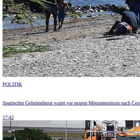
POLITIK
Spanischer Geheimdienst warnt vor neuem Migrantenstrom nach Ceu
17:42