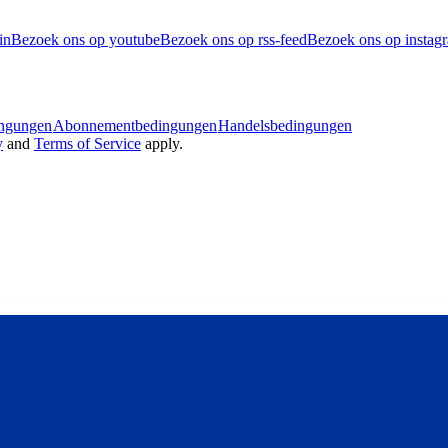
in
Bezoek ons op youtube
Bezoek ons op rss-feed
Bezoek ons op instag
ingungen
Abonnementbedingungen
Handelsbedingungen
y
and
Terms of Service
apply.