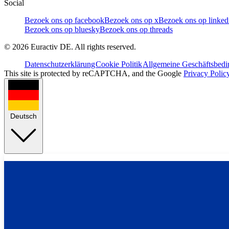
Social
Bezoek ons op facebook
Bezoek ons op x
Bezoek ons op linked
Bezoek ons op bluesky
Bezoek ons op threads
©
2026
Euractiv DE. All rights reserved.
Datenschutzerklärung
Cookie Politik
Allgemeine Geschäftsbed
This site is protected by reCAPTCHA, and the Google
Privacy Polic
Deutsch