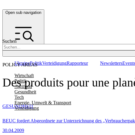
Open sub navigation
Suchen
Ukraine
Politik
Verteidigung
Rapporteur
Newsletters
Event
POLICY AREAS
Wirtschaft
Des produits pour une planè
Politik
Agrifood
Gesundheit
Tech
Energie, Umwelt & Transport
GESUNDHEIT
Verteidigung
BEUC fordert Abgeordnete zur Unterzeichnung des „Verbraucherpak
30.04.2009