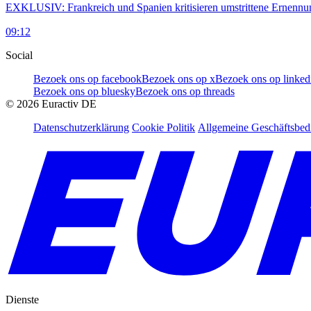
EXKLUSIV: Frankreich und Spanien kritisieren umstrittene Ernennu
09:12
Social
Bezoek ons op facebook
Bezoek ons op x
Bezoek ons op linked
Bezoek ons op bluesky
Bezoek ons op threads
©
2026
Euractiv DE
Datenschutzerklärung
Cookie Politik
Allgemeine Geschäftsbe
Dienste