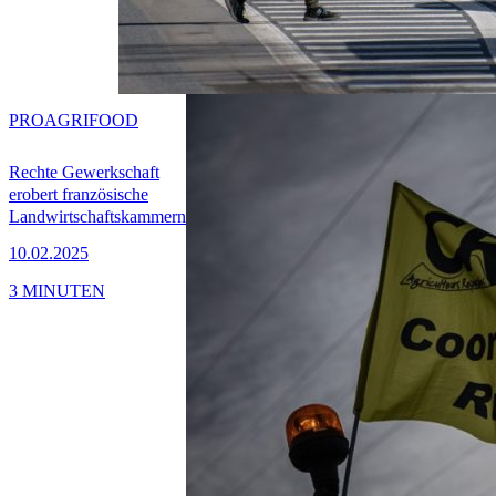
PRO
AGRIFOOD
Rechte Gewerkschaft
erobert französische
Landwirtschaftskammern
10.02.2025
3 MINUTEN