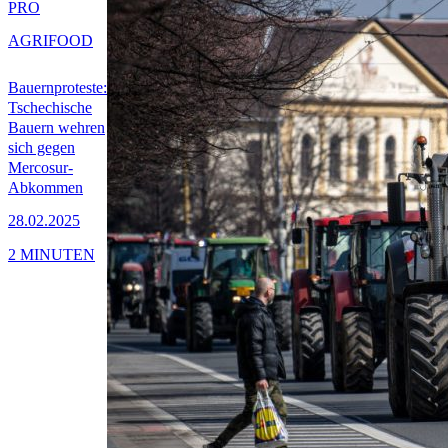
PRO
AGRIFOOD
Bauernproteste:
Tschechische
Bauern wehren
sich gegen
Mercosur-
Abkommen
28.02.2025
2 MINUTEN