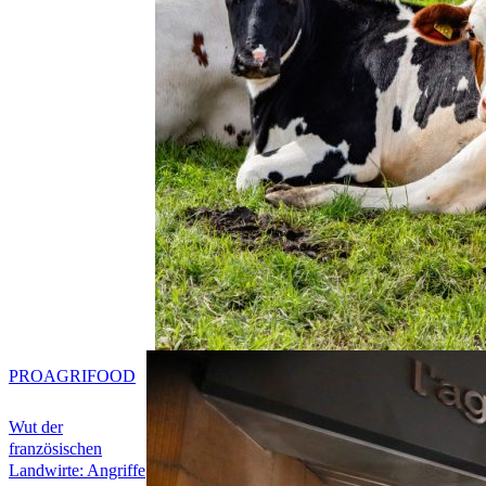
PRO
AGRIFOOD
Wut der
französischen
Landwirte: Angriffe