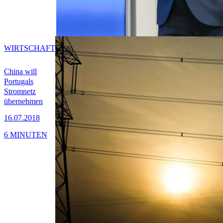
WIRTSCHAFT
China will
Portugals
Stromnetz
übernehmen
16.07.2018
6 MINUTEN