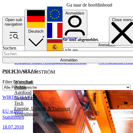
Ga naar de hoofdinhoud
Anmelden
Open sub
Close menu
English
navigation
Deutsch
Français
Sie sind abgemeldet.
Anmelden
Suchen
Licht aus
Español
Anmelden
Ukraine
Politik
Verteidigung
Rapporteur
Newsletters
Event
POLICY AREAS
CECILIA MALMSTRÖM
Wirtschaft
Filter by section
Politik
Agrifood
WIRTSCHAFT
Gesundheit
Tech
Energie, Umwelt & Transport
EU schützt
Verteidigung
Stahlfirmen
18.07.2018