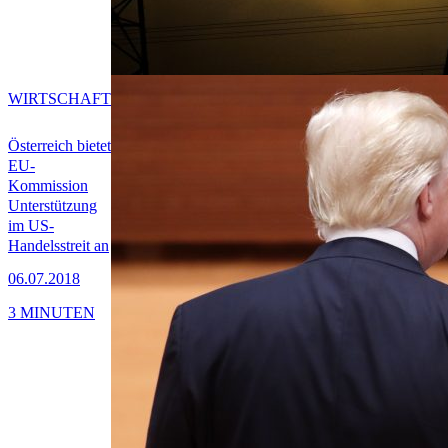
WIRTSCHAFT
Österreich bietet
EU-
Kommission
Unterstützung
im US-
Handelsstreit an
06.07.2018
3 MINUTEN