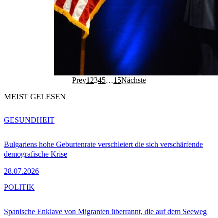
Prev
1
2
3
4
5
…
15
Nächste
MEIST GELESEN
GESUNDHEIT
Bulgariens hohe Geburtenrate verschleiert die sich verschärfende
demografische Krise
28.07.2026
POLITIK
Spanische Enklave von Migranten überrannt, die auf dem Seeweg