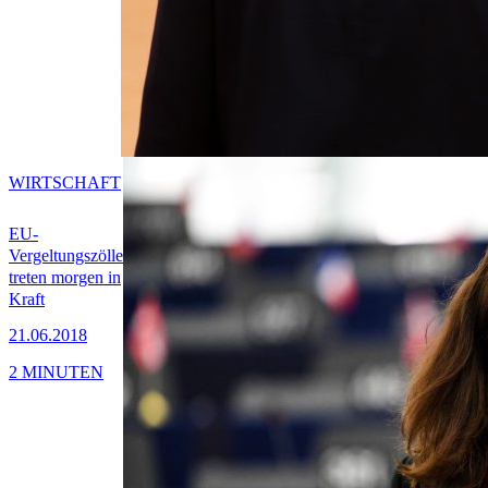
WIRTSCHAFT
EU-
Vergeltungszölle
treten morgen in
Kraft
21.06.2018
2 MINUTEN