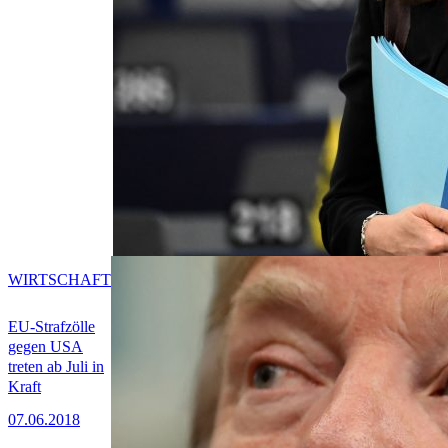
WIRTSCHAFT
EU-Strafzölle
gegen USA
treten ab Juli in
Kraft
07.06.2018