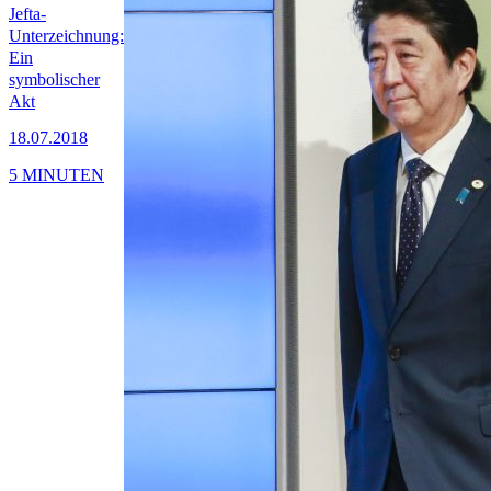
Jefta-
Unterzeichnung:
Ein
symbolischer
Akt
18.07.2018
5 MINUTEN