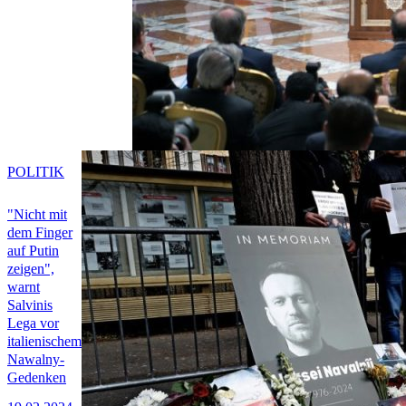
POLITIK
"Nicht mit
dem Finger
auf Putin
zeigen",
warnt
Salvinis
Lega vor
italienischem
Nawalny-
Gedenken