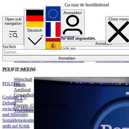
Ga naar de hoofdinhoud
Anmelden
Open sub
Close menu
English
navigation
Deutsch
Français
Sie sind abgemeldet.
Anmelden
Suchen
Licht aus
Español
Anmelden
Ukraine
Politik
Verteidigung
Rapporteur
Newsletters
Event
POLICY AREAS
ELLY SCHLEIN
Wirtschaft
POLITIK
Politik
Agrifood
Gesundheit
Geplante TV-
Tech
Debatte
Energie, Umwelt & Transport
zwischen Meloni
Verteidigung
und führender
Sozialdemokratin
stößt auf Kritik