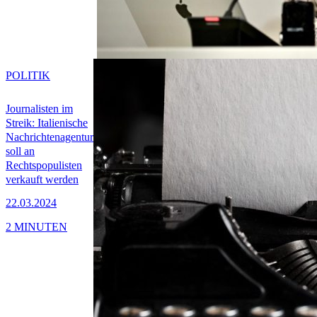
POLITIK
Journalisten im
Streik: Italienische
Nachrichtenagentur
soll an
Rechtspopulisten
verkauft werden
22.03.2024
2 MINUTEN