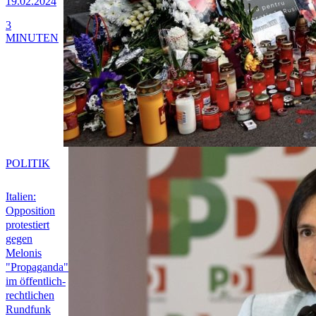
19.02.2024
3
MINUTEN
POLITIK
Italien:
Opposition
protestiert
gegen
Melonis
"Propaganda"
im öffentlich-
rechtlichen
Rundfunk