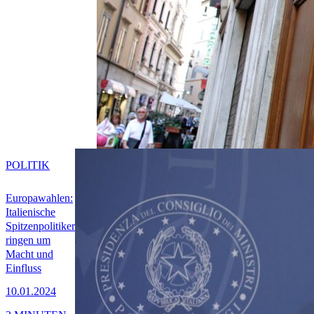
POLITIK
Europawahlen:
Italienische
Spitzenpolitiker
ringen um
Macht und
Einfluss
10.01.2024