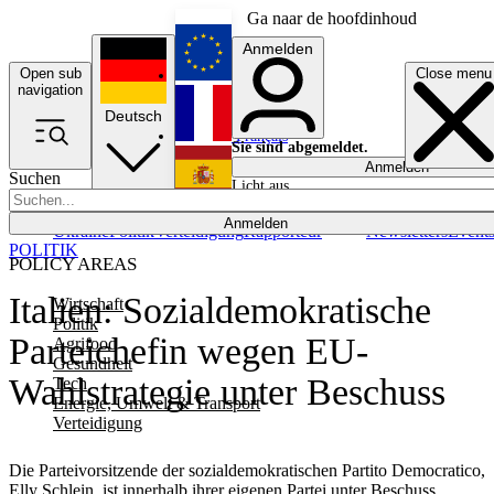
Ga naar de hoofdinhoud
Anmelden
Open sub
Close menu
English
navigation
Deutsch
Français
Sie sind abgemeldet.
Anmelden
Suchen
Licht aus
Español
Anmelden
Ukraine
Politik
Verteidigung
Rapporteur
Newsletters
Event
POLITIK
POLICY AREAS
Italien: Sozialdemokratische
Wirtschaft
Politik
Parteichefin wegen EU-
Agrifood
Gesundheit
Wahlstrategie unter Beschuss
Tech
Energie, Umwelt & Transport
Verteidigung
Die Parteivorsitzende der sozialdemokratischen Partito Democratico,
Elly Schlein, ist innerhalb ihrer eigenen Partei unter Beschuss