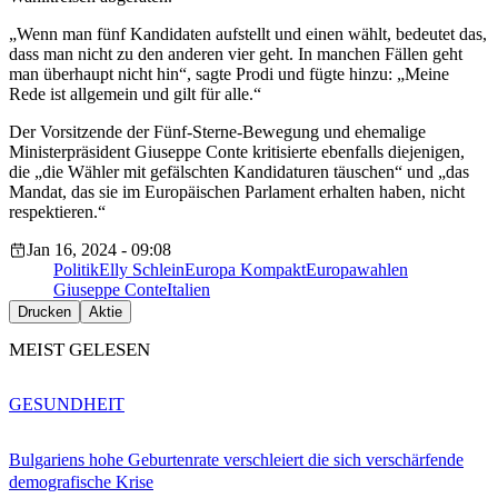
„Wenn man fünf Kandidaten aufstellt und einen wählt, bedeutet das,
dass man nicht zu den anderen vier geht. In manchen Fällen geht
man überhaupt nicht hin“, sagte Prodi und fügte hinzu: „Meine
Rede ist allgemein und gilt für alle.“
Der Vorsitzende der Fünf-Sterne-Bewegung und ehemalige
Ministerpräsident Giuseppe Conte kritisierte ebenfalls diejenigen,
die „die Wähler mit gefälschten Kandidaturen täuschen“ und „das
Mandat, das sie im Europäischen Parlament erhalten haben, nicht
respektieren.“
Jan 16, 2024 - 09:08
Politik
Elly Schlein
Europa Kompakt
Europawahlen
Giuseppe Conte
Italien
Drucken
Aktie
MEIST GELESEN
GESUNDHEIT
Bulgariens hohe Geburtenrate verschleiert die sich verschärfende
demografische Krise