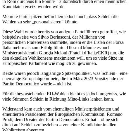
in Rom durchaus tun könnte – automatisch durch einen männlichen
Kandidaten ersetzt werden würde.
Mehrere Parteispitzen befürchten jedoch auch, dass Schlein die
Wahlen zu sehr „personalisieren“ könnte.
Diese Wahl wurde bereits von anderen Parteiführern getroffen, wie
beispielsweise von Silvio Berlusconi, der Millionen von
persönlichen Präferenzen sammelte, indem er die Listen der Forza
Italia mehrmals zum Erfolg führte. Diesmal könnte es auch
Ministerpräsidentin Giorgia Meloni (Fratelli d’Italia/EKR) tun, die
den aktuellen Wahlkonsens maximieren will, um so viele Sitze im
Europäischen Parlament wie möglich zu gewinnen.
Beide waren jedoch langjährige Spitzenpolitiker, was Schlein – eine
ehemalige Europaabgeordnete, die im März 2023 Vorsitzende der
Partito Democratico wurde – nicht ist.
Für die bevorstehenden EU-Wahlen bleibt es jedoch ungewiss, wie
viele Stimmen Schlein in Richtung Mitte-Links lenken kann.
Widerstand kam auch vom ehemaligen Ministerpräsidenten und
emeritierten Präsidenten der Europäischen Kommission, Romano
Prodi, dem Urvater der Partito Democratico. Er hat – ohne sich
direkt auf Schlein zu beziehen – von einer Kandidatur in allen
Wahlkreisen abgeraten.