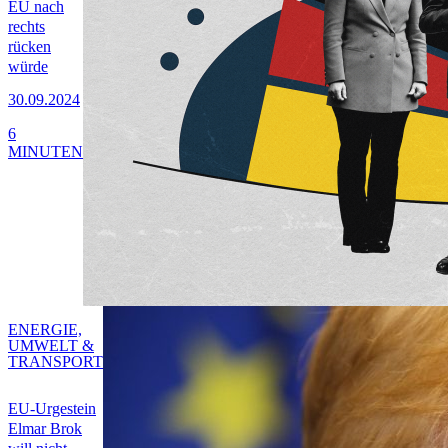
EU nach
rechts
rücken
würde
30.09.2024
6
MINUTEN
ENERGIE,
UMWELT &
TRANSPORT
EU-Urgestein
Elmar Brok