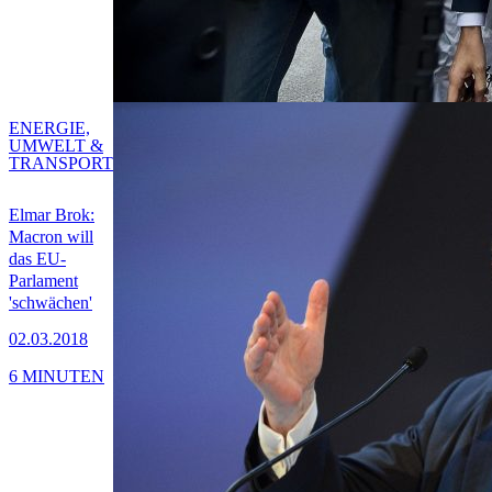
ENERGIE,
UMWELT &
TRANSPORT
Elmar Brok:
Macron will
das EU-
Parlament
'schwächen'
02.03.2018
6 MINUTEN