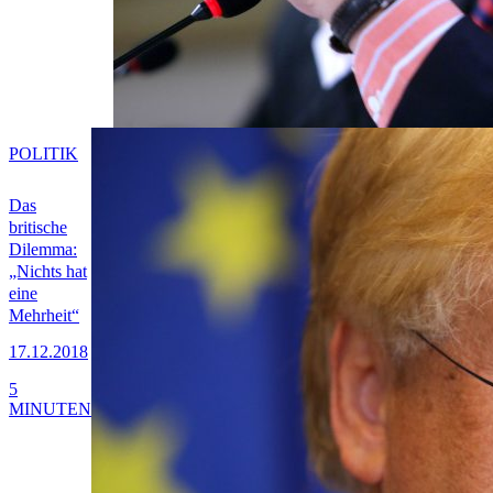
POLITIK
Das
britische
Dilemma:
„Nichts hat
eine
Mehrheit“
17.12.2018
5
MINUTEN