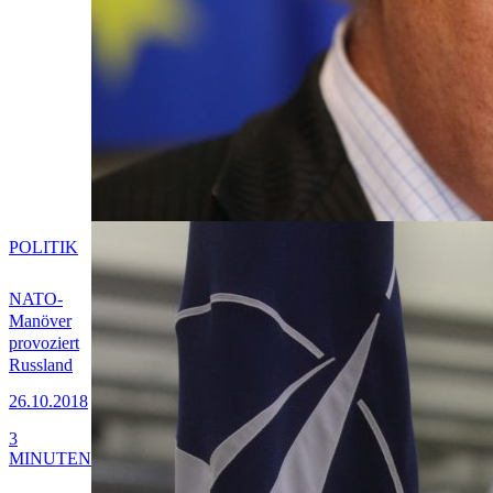
POLITIK
NATO-
Manöver
provoziert
Russland
26.10.2018
3
MINUTEN