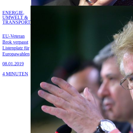
ENERGIE,
UMWELT &
TRANSPORT
EU-Veteran
Brok verpasst
Listenplatz für
Europawahlen
08.01.2019
4 MINUTEN