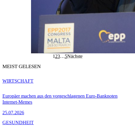
1
2
3
…
5
Nächste
MEIST GELESEN
WIRTSCHAFT
Europäer machen aus den vorgeschlagenen Euro-Banknoten
Internet-Memes
25.07.2026
GESUNDHEIT