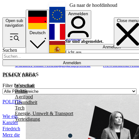
Ga naar de hoofdinhoud
Anmelden
Open sub
Close menu
English
navigation
Deutsch
Français
Sie sind abgemeldet.
Anmelden
Suchen
Licht aus
Español
Anmelden
Ukraine
Politik
Verteidigung
Rapporteur
Newsletters
Event
POLICY AREAS
ELMAR BROK
Wirtschaft
Filter by section
Politik
Agrifood
POLITIK
Gesundheit
Tech
Energie, Umwelt & Transport
Wie ein
Verteidigung
Kanzler
Friedrich
Merz die