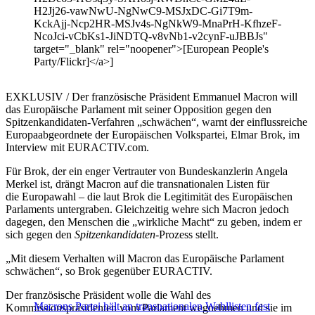
H2Jj26-vawNwU-NgNwC9-MSJxDC-Gi7T9m-
KckAjj-Ncp2HR-MSJv4s-NgNkW9-MnaPrH-KfhzeF-
NcoJci-vCbKs1-JiNDTQ-v8vNb1-v2cynF-uJBBJs"
target="_blank" rel="noopener">[European People's
Party/Flickr]</a>]
EXKLUSIV / Der französische Präsident Emmanuel Macron will
das Europäische Parlament mit seiner Opposition gegen den
Spitzenkandidaten-Verfahren „schwächen“, warnt der einflussreiche
Europaabgeordnete der Europäischen Volkspartei, Elmar Brok, im
Interview mit EURACTIV.com.
Für
Brok, der ein enger Vertrauter von Bundeskanzlerin Angela
Merkel ist, drängt Macron auf die transnationalen Listen für
die Europawahl – die laut Brok die Legitimität des Europäischen
Parlaments untergraben. Gleichzeitig wehre sich Macron jedoch
dagegen, den Menschen die „wirkliche Macht“ zu geben, indem er
sich gegen den
Spitzenkandidaten
-Prozess stellt.
„Mit diesem Verhalten will Macron das Europäische Parlament
schwächen“, so Brok gegenüber EURACTIV.
Der französische Präsident wolle die Wahl des
Macrons Partei hält an transnationalen Wahllisten fest
Kommissionspräsidenten vom Parlament wegnehmen und sie im