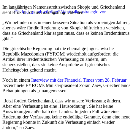
Im langjährigen Namensstreit zwischen Skopje und Griechenland
EU legt „glaubwürdige“ Westbalkanstrategie vor
sieht Brok durchaus Lösungsmöglichkeiten.
„Wir befinden uns in einer besseren Situation als vor einigen Jahren,
aber es wäre für die Regierung von Skopje hilfreich zu verstehen,
dass sie Griechenland klar sagen muss, dass es keinen Irredentismus
gibt.“
Die griechische Regierung hat die ehemalige jugoslawische
Republik Mazedonien (FYROM) wiederholt aufgefordert, die
Artikel ihrer irredentistischen Verfassung zu ändern, um
sicherzustellen, dass sie keine Ansprüche auf griechisches
Hoheitsgebiet geltend macht.
Noch in einem
Interview mit der Financial Times vom 28. Februar
bezeichnete FYROMs Ministerpräsident Zoran Zaev, Griechenlands
Behauptungen als „unangemessen“.
„Jetzt fordert Griechenland, dass wir unsere Verfassung ändern.
Aber eine Verfassung ist eine ‚Hausordnung‘. Sie hat keine
Auswirkungen außerhalb des Landes. In jedem Fall wäre eine
Änderung der Verfassung keine endgültige Garantie, denn eine neue
Regierung könnte in Zukunft die Verfassung einfach wieder
ändern,“ so Zaev.