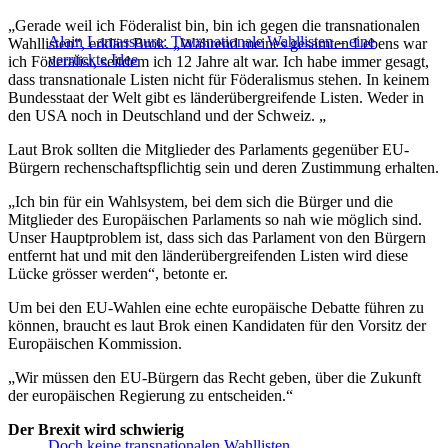
„Gerade weil ich Föderalist bin, bin ich gegen die transnationalen
Alain Lamassoure: Transnationale Wahllisten – eine
Wahllisten“, erklärt Brok. „Während meines gesamten Lebens war
verrückte Idee
ich Föderalist, seitdem ich 12 Jahre alt war. Ich habe immer gesagt,
dass transnationale Listen nicht für Föderalismus stehen. In keinem
Bundesstaat der Welt gibt es länderübergreifende Listen. Weder in
den USA noch in Deutschland und der Schweiz. „
Laut Brok sollten die Mitglieder des Parlaments gegenüber EU-
Bürgern rechenschaftspflichtig sein und deren Zustimmung erhalten.
„Ich bin für ein Wahlsystem, bei dem sich die Bürger und die
Mitglieder des Europäischen Parlaments so nah wie möglich sind.
Unser Hauptproblem ist, dass sich das Parlament von den Bürgern
entfernt hat und mit den länderübergreifenden Listen wird diese
Lücke grösser werden“, betonte er.
Um bei den EU-Wahlen eine echte europäische Debatte führen zu
können, braucht es laut Brok einen Kandidaten für den Vorsitz der
Europäischen Kommission.
„Wir müssen den EU-Bürgern das Recht geben, über die Zukunft
der europäischen Regierung zu entscheiden.“
Der Brexit wird schwierig
Doch keine transnationalen Wahllisten