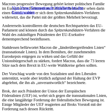
Macrons progressive Bewegung gehört keiner politischen Familie
Vice Versa: Transnationale Wahllisten bei den
im Europäischen Parlament an. Politische Beobachter sehen darin
Europawahlen
einen Grund, warum er sich dem S
pitzenkandidaten
-Verfahren
widersetzt, das die Partei mit der größten Mehrheit bevorzugt.
Andererseits kontrollieren die deutschen Rechtsparteien das EU-
Parlament und können durch das S
pitzenkandidaten-
Verfahren
die
Wahl des zukünftigen Präsidenten der EU-Exekutive
dementsprechend beeinflussen.
Stattdessen befürwortet Macron die „länderübergreifenden Listen“
(
transnationale Listen)
. In dem Bemühen, der zunehmenden
Euroskepsis entgegen zu wirken und das Gefühl der
Unionsbürgerschaft zu stärken, fordert Macron, dass die 73 leeren
Sitze nach dem Brexit in EU-weite Wahlkreise gehen sollten.
Der Vorschlag wurde von den Sozialisten und den Liberalen
unterstützt, wurde aber letztlich aufgrund der Haltung der EVP
abgelehnt, die ihn als „unverantwortlich“ bezeichnete.
Brok, der auch Präsident der Union der Europäischen
Föderalisten (UEF) ist, wehrt sich gegen die transnationalen Listen,
die eine langjährige Forderung der föderalistischen Bewegung ist.
Einige Mitglieder der UEF reagierten auf Broks Vorstoß mit der
Forderung nach dessen Rücktritt.