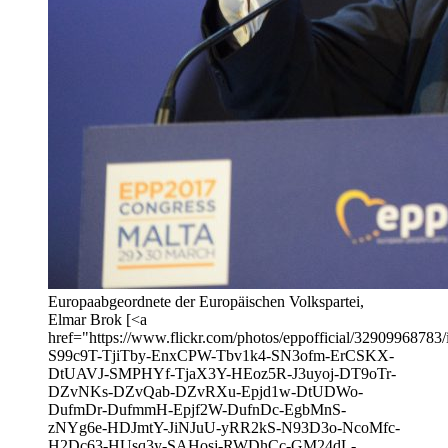
Europaabgeordnete der Europäischen Volkspartei,
Elmar Brok [<a
href="https://www.flickr.com/photos/eppofficial/32909968783/i
S99c9T-TjiTby-EnxCPW-Tbv1k4-SN3ofm-ErCSKX-
DtUAVJ-SMPHYf-TjaX3Y-HEoz5R-J3uyoj-DT9oTr-
DZvNKs-DZvQab-DZvRXu-Epjd1w-DtUDWo-
DufmDr-DufmmH-Epjf2W-DufnDc-EgbMnS-
zNYg6e-HDJmtY-JiNJuU-yRR2kS-N93D3o-NcoMfc-
H2Dc63-HUsq3y-SAHosj-RWDhCc-GM24dL-