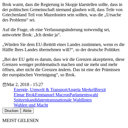
Brok warnt, dass die Regierung in Skopje klarstellen sollte, dass in
der politischen Gemeinschaft niemand glauben will, dass Teile von
Griechenland Teil von Mazedonien sein sollten, was die „Ursache
des Problems“ sei.
Auf die Frage, ob eine Verfassungsänderung notwendig sei,
antwortete Brok: „Ich denke ja“.
„Würden Sie dem EU-Beitritt eines Landes zustimmen, wenn es die
Hälfte Ihres Landes übernehmen will?“, so der deutsche Politiker.
„Bei der EU geht es darum, dass wir die Grenzen akzeptieren, diese
Grenzen weniger problematisch machen und sie mehr und mehr
öffnen, aber nicht die Grenzen ändern. Das ist eine der Prämissen
der europäischen Vereinigung“, so Brok.
Mar 2, 2018 - 15:27
Energie, Umwelt & Transport
Angela Merkel
Brexit
Elmar Brok
Emmanuel Macron
Parlamentswahl
Spitzenkandidaten
transnationale Wahllisten
Wahlen und Macht
Drucken
Aktie
MEIST GELESEN