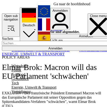
Ga naar de hoofdinhoud
Anmelden
Open sub
Close menu
English
navigation
Deutsch
Français
Sie sind abgemeldet.
Anmelden
Suchen
Licht aus
Español
Anmelden
Ukraine
Politik
Verteidigung
Rapporteur
Newsletters
Event
ENERGIE, UMWELT & TRANSPORT
POLICY AREAS
Elmar Brok: Macron will das
Wirtschaft
Politik
EU-Parlament 'schwächen'
Agrifood
Gesundheit
Tech
Energie, Umwelt & Transport
Verteidigung
EXKLUSIV / Der französische Präsident Emmanuel Macron will
das Europäische Parlament mit seiner Opposition gegen das
Spitzenkandidaten-Verfahren "schwächen", warnt Elmar Brok
(CDU).