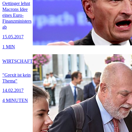
Oettinger lehnt
Macrons Idee
eines Euro-
Finanzministers
ab
15.05.2017
1 MIN
WIRTSCHAFT
"Grexit ist kein
Thema"
14.02.2017
4 MINUTEN