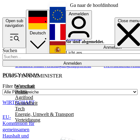
Ga naar de hoofdinhoud
Anmelden
Open sub
Close menu
English
navigation
Deutsch
Français
Sie sind abgemeldet.
Anmelden
Suchen
Licht aus
Español
Anmelden
Ukraine
Politik
Verteidigung
Rapporteur
Newsletters
Event
POLICY AREAS
EURO-FINANZMINISTER
Wirtschaft
Filter by section
Politik
Agrifood
WIRTSCHAFT
Gesundheit
Tech
Energie, Umwelt & Transport
EU-
Verteidigung
Kommission für
gemeinsamen
Haushalt und