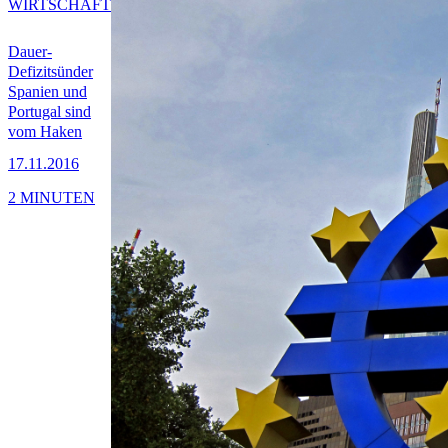
WIRTSCHAFT
Dauer-
Defizitsünder
Spanien und
Portugal sind
vom Haken
17.11.2016
2 MINUTEN