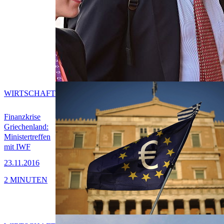
WIRTSCHAFT
Finanzkrise
Griechenland:
Ministertreffen
mit IWF
23.11.2016
2 MINUTEN