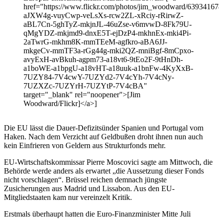
href="https://www.flickr.com/photos/jim_woodward/6393416749
aJXW4g-vuyCwp-veLsXs-rcw2ZL-xRciy-rRirwZ-
aBL7Cn-5ghTyZ-mkjnJL-46uZse-v6mvwD-8Fk79U-
qMgYDZ-mkjmd9-dnxE5T-ejDzP4-mkhnEx-mki4Pi-
2aTwrG-mkhm8K-mmTEeM-agfkro-aBA6JJ-
mkgeCv-mmTF3a-rGg44g-mki2QZ-mniBgf-8mCpxo-
avyExH-avBkuh-agpm73-a18vt6-9tEo2F-9tHnDh-
a1boWE-a1bpgU-a18vHT-a18uuk-a1bnFw-4KyXxB-
7UZY84-7V4cwY-7UZYd2-7V4cYh-7V4cNy-
7UZXZc-7UZYrH-7UZYtP-7V4cBA"
target="_blank" rel="noopener">[Jim
Woodward/Flickr]</a>]
Die EU lässt die Dauer-Defizitsünder Spanien und Portugal vom
Haken. Nach dem Verzicht auf Geldbußen droht ihnen nun auch
kein Einfrieren von Geldern aus Strukturfonds mehr.
EU-Wirtschaftskommissar Pierre Moscovici sagte am Mittwoch, die
Behörde werde anders als erwartet „die Aussetzung dieser Fonds
nicht vorschlagen“. Brüssel reichen demnach jüngste
Zusicherungen aus Madrid und Lissabon. Aus den EU-
Mitgliedstaaten kam nur vereinzelt Kritik.
Erstmals überhaupt hatten die Euro-Finanzminister Mitte Juli