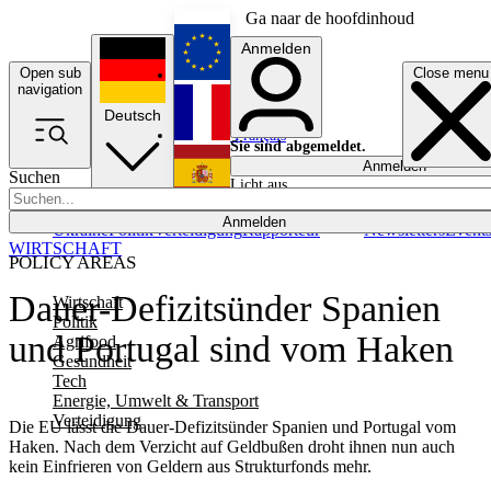
Ga naar de hoofdinhoud
Anmelden
Open sub
Close menu
English
navigation
Deutsch
Français
Sie sind abgemeldet.
Anmelden
Suchen
Licht aus
Español
Anmelden
Ukraine
Politik
Verteidigung
Rapporteur
Newsletters
Event
WIRTSCHAFT
POLICY AREAS
Dauer-Defizitsünder Spanien
Wirtschaft
Politik
und Portugal sind vom Haken
Agrifood
Gesundheit
Tech
Energie, Umwelt & Transport
Verteidigung
Die EU lässt die Dauer-Defizitsünder Spanien und Portugal vom
Haken. Nach dem Verzicht auf Geldbußen droht ihnen nun auch
kein Einfrieren von Geldern aus Strukturfonds mehr.