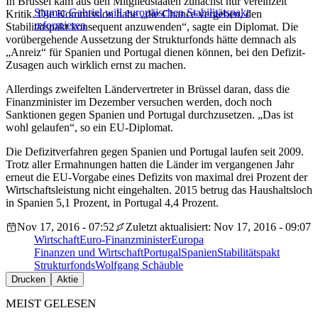
In Brüssel kam aus den Mitgliedstaaten zunächst nur vereinzelt
Sigmar Gabriel will europäischen Stabilitätspakt
Kritik. Die Kommission habe „die Chance vergeben, den
reformieren
Stabilitätspakt konsequent anzuwenden“, sagte ein Diplomat. Die
vorübergehende Aussetzung der Strukturfonds hätte demnach als
„Anreiz“ für Spanien und Portugal dienen können, bei den Defizit-
Zusagen auch wirklich ernst zu machen.
Allerdings zweifelten Ländervertreter in Brüssel daran, dass die
Finanzminister im Dezember versuchen werden, doch noch
Sanktionen gegen Spanien und Portugal durchzusetzen. „Das ist
wohl gelaufen“, so ein EU-Diplomat.
Die Defizitverfahren gegen Spanien und Portugal laufen seit 2009.
Trotz aller Ermahnungen hatten die Länder im vergangenen Jahr
erneut die EU-Vorgabe eines Defizits von maximal drei Prozent der
Wirtschaftsleistung nicht eingehalten. 2015 betrug das Haushaltsloch
in Spanien 5,1 Prozent, in Portugal 4,4 Prozent.
Nov 17, 2016 - 07:52
Zuletzt aktualisiert: Nov 17, 2016 - 09:07
Wirtschaft
Euro-Finanzminister
Europa
Finanzen und Wirtschaft
Portugal
Spanien
Stabilitätspakt
Strukturfonds
Wolfgang Schäuble
Drucken
Aktie
MEIST GELESEN