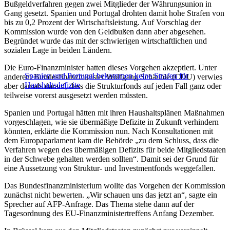
Bußgeldverfahren gegen zwei Mitglieder der Währungsunion in
Gang gesetzt. Spanien und Portugal drohten damit hohe Strafen von
bis zu 0,2 Prozent der Wirtschaftsleistung. Auf Vorschlag der
Kommission wurde von den Geldbußen dann aber abgesehen.
Begründet wurde das mit der schwierigen wirtschaftlichen und
sozialen Lage in beiden Ländern.
Die Euro-Finanzminister hatten dieses Vorgehen akzeptiert. Unter
Spanien und Portugal bekommen keine Strafen für
anderem Bundesfinanzminister Wolfgang Schäuble (CDU) verwies
Haushaltsdefizite
aber damals darauf, dass die Strukturfonds auf jeden Fall ganz oder
teilweise vorerst ausgesetzt werden müssten.
Spanien und Portugal hätten mit ihren Haushaltsplänen Maßnahmen
vorgeschlagen, wie sie übermäßige Defizite in Zukunft verhindern
könnten, erklärte die Kommission nun. Nach Konsultationen mit
dem Europaparlament kam die Behörde „zu dem Schluss, dass die
Verfahren wegen des übermäßigen Defizits für beide Mitgliedstaaten
in der Schwebe gehalten werden sollten“. Damit sei der Grund für
eine Aussetzung von Struktur- und Investmentfonds weggefallen.
Das Bundesfinanzministerium wollte das Vorgehen der Kommission
zunächst nicht bewerten. „Wir schauen uns das jetzt an“, sagte ein
Sprecher auf AFP-Anfrage. Das Thema stehe dann auf der
Tagesordnung des EU-Finanzministertreffens Anfang Dezember.