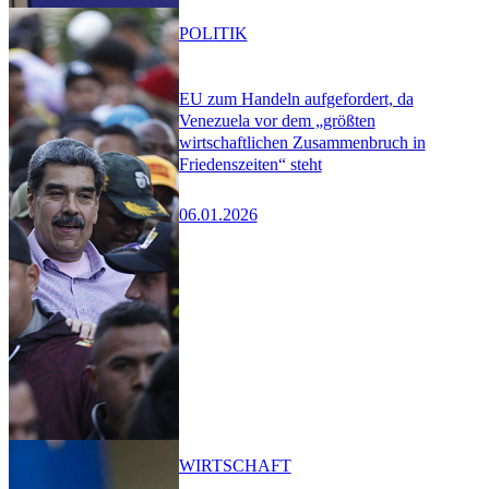
POLITIK
EU zum Handeln aufgefordert, da
Venezuela vor dem „größten
wirtschaftlichen Zusammenbruch in
Friedenszeiten“ steht
06.01.2026
WIRTSCHAFT