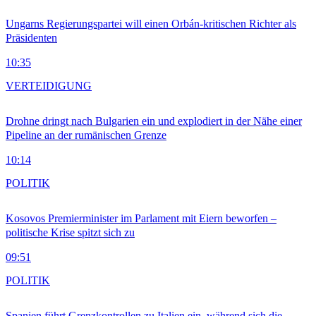
Ungarns Regierungspartei will einen Orbán-kritischen Richter als
Präsidenten
10:35
VERTEIDIGUNG
Drohne dringt nach Bulgarien ein und explodiert in der Nähe einer
Pipeline an der rumänischen Grenze
10:14
POLITIK
Kosovos Premierminister im Parlament mit Eiern beworfen –
politische Krise spitzt sich zu
09:51
POLITIK
Spanien führt Grenzkontrollen zu Italien ein, während sich die