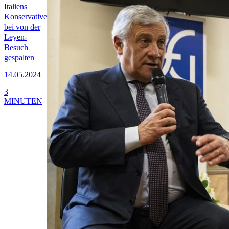
Italiens
Konservative
bei von der
Leyen-
Besuch
gespalten
14.05.2024
3
MINUTEN