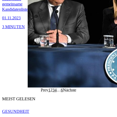
gemeinsame
Kandidatenliste
01.11.2023
3 MINUTEN
Prev
1
2
3
4
…
6
Nächste
MEIST GELESEN
GESUNDHEIT