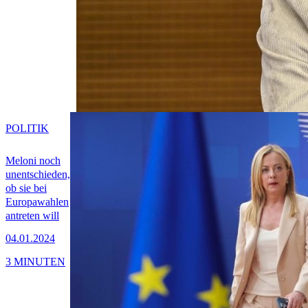
POLITIK
Meloni noch
unentschieden,
ob sie bei
Europawahlen
antreten will
04.01.2024
3 MINUTEN