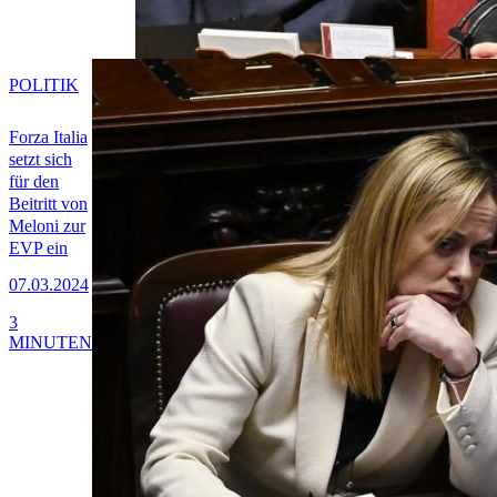
POLITIK
Forza Italia
setzt sich
für den
Beitritt von
Meloni zur
EVP ein
07.03.2024
3
MINUTEN