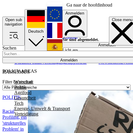
Ga naar de hoofdinhoud
Anmelden
Open sub
Close menu
English
navigation
Deutsch
Français
Sie sind abgemeldet.
Anmelden
Suchen
Licht aus
Español
Anmelden
Ukraine
Politik
Verteidigung
Rapporteur
Newsletters
Event
POLICY AREAS
RASSISMUS
Wirtschaft
Filter by section
Politik
Agrifood
POLITIK
Gesundheit
Tech
Energie, Umwelt & Transport
Racial
Verteidigung
Profiling, ein
'strukturelles
Problem' in