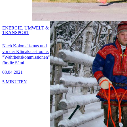
ENERGIE, UMWELT &
TRANSPORT
Nach Kolonialismus und
vor der Klimakatastrophe:
"Wahrheitskommissionen"
für die Sámi
08.04.2021
5 MINUTEN