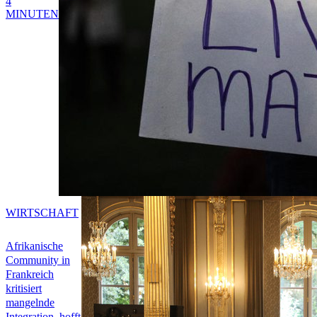
4
MINUTEN
WIRTSCHAFT
Afrikanische
Community in
Frankreich
kritisiert
mangelnde
Integration, hofft