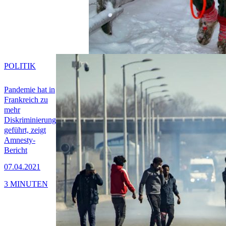
POLITIK
Pandemie hat in
Frankreich zu
mehr
Diskriminierung
geführt, zeigt
Amnesty-
Bericht
07.04.2021
3 MINUTEN