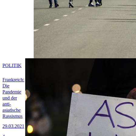
POLITIK
Frankreich:
Die
Pandemie
und der
anti-
asiatische
Rassismus
29.03.2021