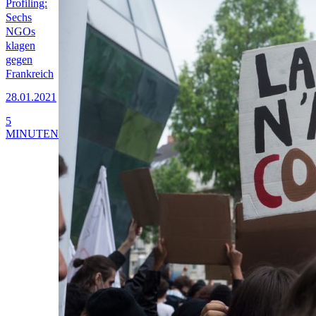
Profiling:
Sechs
NGOs
klagen
gegen
Frankreich
28.01.2021
5
MINUTEN