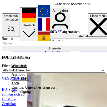
Ga naar de hoofdinhoud
Anmelden
Open sub
Close menu
English
navigation
Deutsch
Français
Sie sind abgemeldet.
Anmelden
Suchen
Licht aus
Español
Anmelden
Ukraine
Politik
Verteidigung
Rapporteur
Newsletters
Event
POLICY AREAS
REISEFREIHEIT
Wirtschaft
Filter by section
Politik
Agrifood
GESUNDHEIT
Gesundheit
Tech
Energie, Umwelt & Transport
EU-Staaten
Verteidigung
einigen sich auf
COVID-
Zertifikat