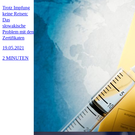
Trotz Impfung
keine Reisen:
Das
slowakische
Problem mit den
Zertifikaten
19.05.2021
2 MINUTEN