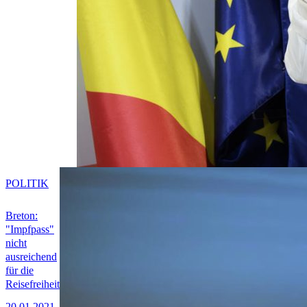
POLITIK
Breton:
"Impfpass"
nicht
ausreichend
für die
Reisefreiheit
20.01.2021