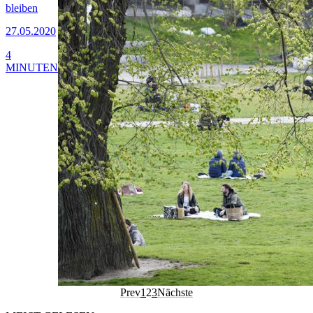
bleiben
27.05.2020
4
MINUTEN
Prev
1
2
3
Nächste