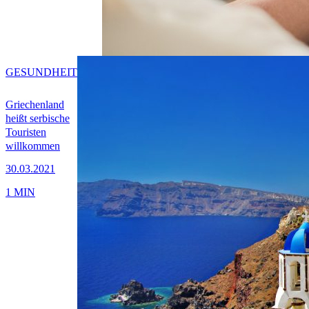
GESUNDHEIT
Griechenland
heißt serbische
Touristen
willkommen
30.03.2021
1 MIN