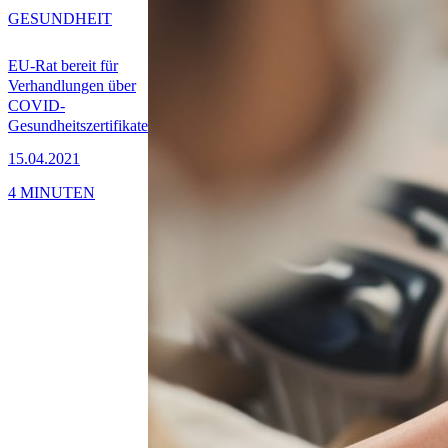
GESUNDHEIT
EU-Rat bereit für
Verhandlungen über
COVID-
Gesundheitszertifikate
15.04.2021
4 MINUTEN