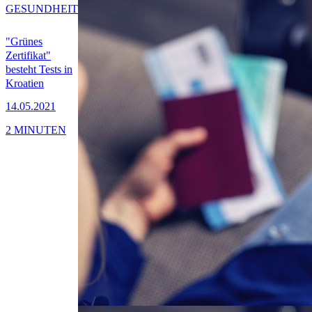
GESUNDHEIT
"Grünes
Zertifikat"
besteht Tests in
Kroatien
14.05.2021
2 MINUTEN