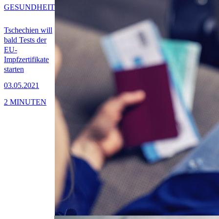
GESUNDHEIT
Tschechien will
bald Tests der
EU-
Impfzertifikate
starten
03.05.2021
2 MINUTEN