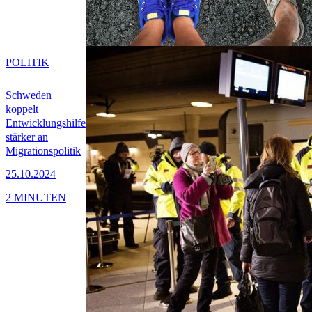
POLITIK
Schweden
koppelt
Entwicklungshilfe
stärker an
Migrationspolitik
25.10.2024
2 MINUTEN