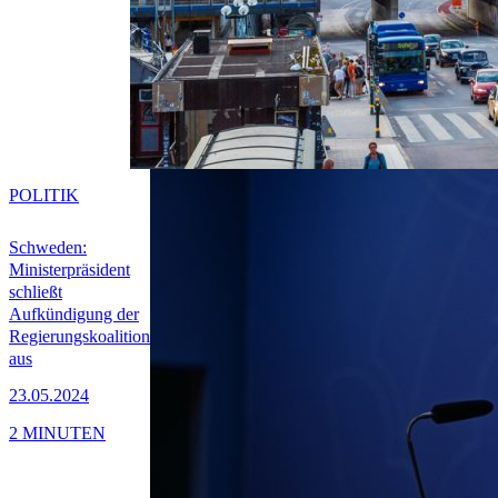
POLITIK
Schweden:
Ministerpräsident
schließt
Aufkündigung der
Regierungskoalition
aus
23.05.2024
2 MINUTEN