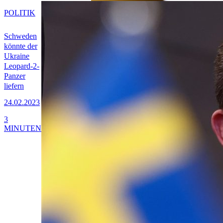
POLITIK
Schweden
könnte der
Ukraine
Leopard-2-
Panzer
liefern
24.02.2023
3
MINUTEN