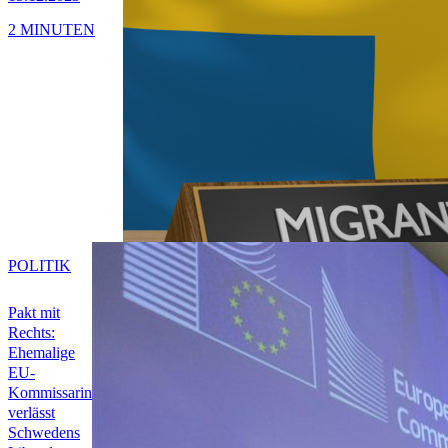
2 MINUTEN
POLITIK
Pakt mit
Rechts:
Ehemalige
EU-
Kommissarin
verlässt
Schwedens