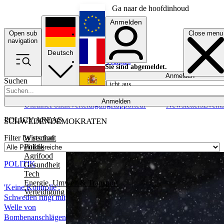
Ga naar de hoofdinhoud
Anmelden
Open sub
Close menu
English
navigation
Deutsch
Français
Sie sind abgemeldet.
Anmelden
Suchen
Licht aus
Español
Anmelden
Ukraine
Politik
Verteidigung
Rapporteur
Newsletters
Event
POLICY AREAS
SCHWEDENDEMOKRATEN
Wirtschaft
Filter by section
Politik
Agrifood
POLITIK
Gesundheit
Tech
Energie, Umwelt & Transport
'Keine Kontrolle':
Verteidigung
Schweden ringt mit
Welle von
Bombenanschlägen