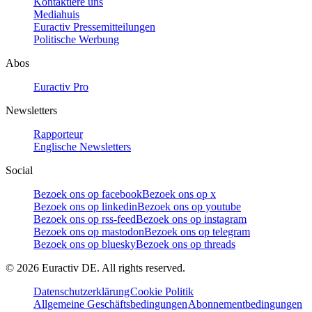
Kontaktiere uns
Mediahuis
Euractiv Pressemitteilungen
Politische Werbung
Abos
Euractiv Pro
Newsletters
Rapporteur
Englische Newsletters
Social
Bezoek ons op facebook
Bezoek ons op x
Bezoek ons op linkedin
Bezoek ons op youtube
Bezoek ons op rss-feed
Bezoek ons op instagram
Bezoek ons op mastodon
Bezoek ons op telegram
Bezoek ons op bluesky
Bezoek ons op threads
©
2026
Euractiv DE. All rights reserved.
Datenschutzerklärung
Cookie Politik
Allgemeine Geschäftsbedingungen
Abonnementbedingungen