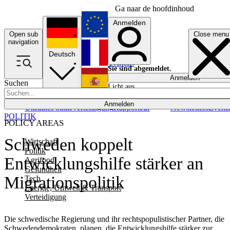
Ga naar de hoofdinhoud
Anmelden
Open sub
Close menu
English
navigation
Deutsch
Français
Sie sind abgemeldet.
Anmelden
Suchen
Licht aus
Español
Anmelden
Ukraine
Politik
Verteidigung
Rapporteur
Newsletters
Event
POLITIK
POLICY AREAS
Schweden koppelt
Wirtschaft
Politik
Entwicklungshilfe stärker an
Agrifood
Gesundheit
Migrationspolitik
Tech
Energie, Umwelt & Transport
Verteidigung
Die schwedische Regierung und ihr rechtspopulistischer Partner, die
Schwedendemokraten, planen, die Entwicklungshilfe stärker zur