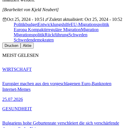
[Bearbeitet von Kjeld Neubert]
Oct 25, 2024 - 10:51
Zuletzt aktualisiert: Oct 25, 2024 - 10:52
Politik
budget
Entwicklungshilfe
EU-Migrationspolitik
Europa Kompakt
irreguläre Migration
Migration
Migrationspolitik
Rückführung
Schweden
Schwedendemokraten
Drucken
Aktie
MEIST GELESEN
WIRTSCHAFT
Europäer machen aus den vorgeschlagenen Euro-Banknoten
Internet-Memes
25.07.2026
GESUNDHEIT
Bulgariens hohe Geburtenrate verschleiert die sich verschärfende