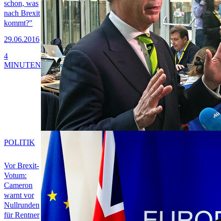
schon, was
nach Brexit
kommt?"
29.06.2016
4
MINUTEN
POLITIK
Vor Brexit-
Votum:
Cameron
warnt vor
Nullrunden
für Rentner