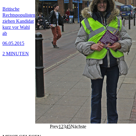
Britische
Rechtspopulisten
ziehen Kandidat
kurz vor Wahl
ab
06.05.2015
2 MINUTEN
Prev
1
2
3
4
5
Nächste