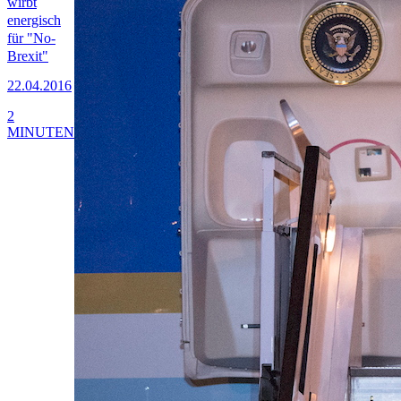
wirbt
energisch
für "No-
Brexit"
22.04.2016
2
MINUTEN