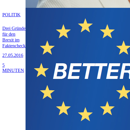
POLITIK
Drei Gründe
für den
Brexit im
Faktencheck
27.05.2016
5
MINUTEN