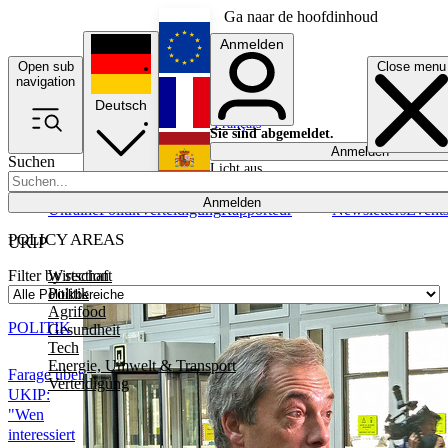
Ga naar de hoofdinhoud
Anmelden
Open sub
Close menu
English
navigation
Deutsch
Français
Sie sind abgemeldet.
Anmelden
Suchen
Licht aus
Español
Anmelden
Ukraine
Politik
Verteidigung
Rapporteur
Newsletters
Event
POLICY AREAS
UKIP
Wirtschaft
Filter by section
Politik
Agrifood
POLITIK
Gesundheit
Tech
Energie, Umwelt & Transport
Farage über
Verteidigung
UKIP:
"Wen
interessiert