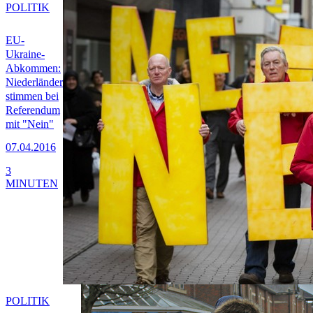
POLITIK
EU-
Ukraine-
Abkommen:
Niederländer
stimmen bei
Referendum
mit "Nein"
07.04.2016
3
MINUTEN
POLITIK