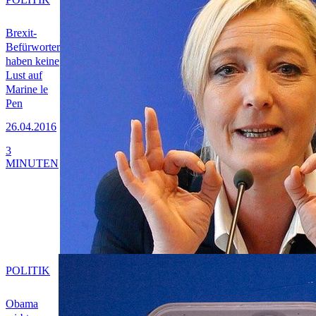
Brexit-
Befürworter
haben keine
Lust auf
Marine le
Pen
26.04.2016
3
MINUTEN
POLITIK
Obama