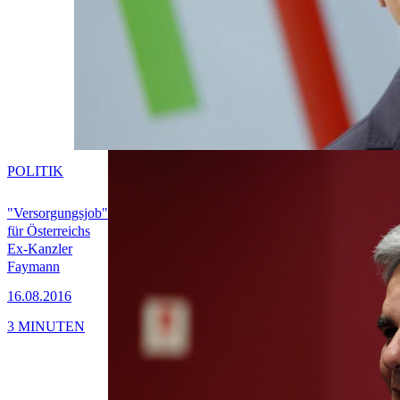
POLITIK
"Versorgungsjob"
für Österreichs
Ex-Kanzler
Faymann
16.08.2016
3 MINUTEN