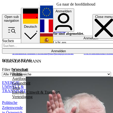
Ga naar de hoofdinhoud
Anmelden
Open sub
Close menu
English
navigation
Deutsch
Français
Sie sind abgemeldet.
Anmelden
Suchen
Licht aus
Español
Anmelden
Ukraine
Politik
Verteidigung
Rapporteur
Newsletters
Event
POLICY AREAS
WERNER FAYMANN
Wirtschaft
Filter by section
Politik
Agrifood
ENERGIE,
Gesundheit
UMWELT &
Tech
TRANSPORT
Energie, Umwelt & Transport
Verteidigung
Politische
Zeitenwende
in Österreich