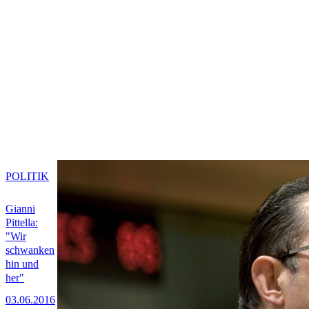
POLITIK
Gianni
Pittella:
"Wir
schwanken
hin und
her"
03.06.2016