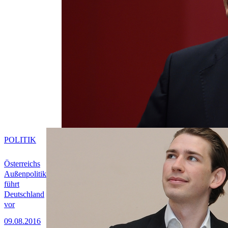
POLITIK
Österreichs
Außenpolitik
führt
Deutschland
vor
09.08.2016