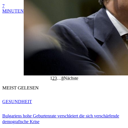
7
MINUTEN
1
2
3
…
8
Nächste
MEIST GELESEN
GESUNDHEIT
Bulgariens hohe Geburtenrate verschleiert die sich verschärfende
demografische Krise