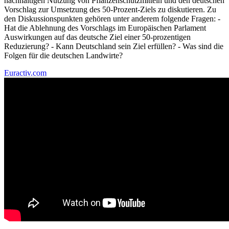
nachhaltigen Nutzung von Pflanzenschutzmitteln und den deutschen
Vorschlag zur Umsetzung des 50-Prozent-Ziels zu diskutieren. Zu
den Diskussionspunkten gehören unter anderem folgende Fragen: -
Hat die Ablehnung des Vorschlags im Europäischen Parlament
Auswirkungen auf das deutsche Ziel einer 50-prozentigen
Reduzierung? - Kann Deutschland sein Ziel erfüllen? - Was sind die
Folgen für die deutschen Landwirte?
Euractiv.com