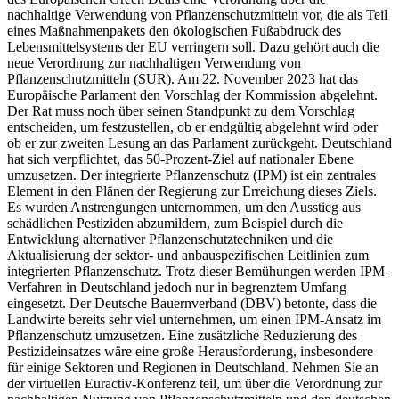
nachhaltige Verwendung von Pflanzenschutzmitteln vor, die als Teil
eines Maßnahmenpakets den ökologischen Fußabdruck des
Lebensmittelsystems der EU verringern soll. Dazu gehört auch die
neue Verordnung zur nachhaltigen Verwendung von
Pflanzenschutzmitteln (SUR). Am 22. November 2023 hat das
Europäische Parlament den Vorschlag der Kommission abgelehnt.
Der Rat muss noch über seinen Standpunkt zu dem Vorschlag
entscheiden, um festzustellen, ob er endgültig abgelehnt wird oder
ob er zur zweiten Lesung an das Parlament zurückgeht. Deutschland
hat sich verpflichtet, das 50-Prozent-Ziel auf nationaler Ebene
umzusetzen. Der integrierte Pflanzenschutz (IPM) ist ein zentrales
Element in den Plänen der Regierung zur Erreichung dieses Ziels.
Es wurden Anstrengungen unternommen, um den Ausstieg aus
schädlichen Pestiziden abzumildern, zum Beispiel durch die
Entwicklung alternativer Pflanzenschutztechniken und die
Aktualisierung der sektor- und anbauspezifischen Leitlinien zum
integrierten Pflanzenschutz. Trotz dieser Bemühungen werden IPM-
Verfahren in Deutschland jedoch nur in begrenztem Umfang
eingesetzt. Der Deutsche Bauernverband (DBV) betonte, dass die
Landwirte bereits sehr viel unternehmen, um einen IPM-Ansatz im
Pflanzenschutz umzusetzen. Eine zusätzliche Reduzierung des
Pestizideinsatzes wäre eine große Herausforderung, insbesondere
für einige Sektoren und Regionen in Deutschland. Nehmen Sie an
der virtuellen Euractiv-Konferenz teil, um über die Verordnung zur