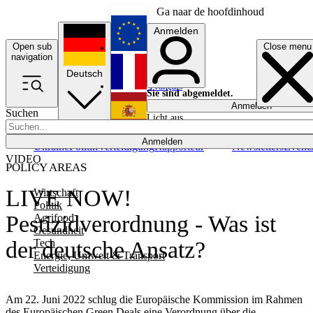
Ga naar de hoofdinhoud
Anmelden
Open sub
Close menu
English
navigation
Deutsch
Français
Sie sind abgemeldet.
Anmelden
Suchen
Licht aus
Español
Anmelden
Ukraine
Politik
Verteidigung
Rapporteur
Newsletters
Event
VIDEO
POLICY AREAS
LIVE NOW!
Wirtschaft
Politik
Pestizidverordnung - Was ist
Agrifood
Gesundheit
Tech
der deutsche Ansatz?
Energie, Umwelt & Transport
Verteidigung
Am 22. Juni 2022 schlug die Europäische Kommission im Rahmen
des Europäischen Green Deals eine Verordnung über die