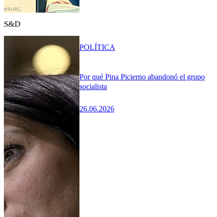
S&D
POLÍTICA
Por qué Pina Picierno abandonó el grupo
socialista
26.06.2026