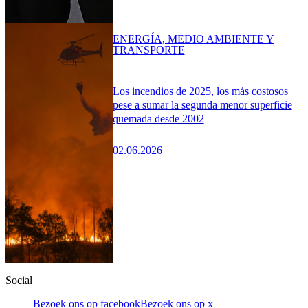
ENERGÍA, MEDIO AMBIENTE Y
TRANSPORTE
Los incendios de 2025, los más costosos
pese a sumar la segunda menor superficie
quemada desde 2002
02.06.2026
Social
Bezoek ons op facebook
Bezoek ons op x