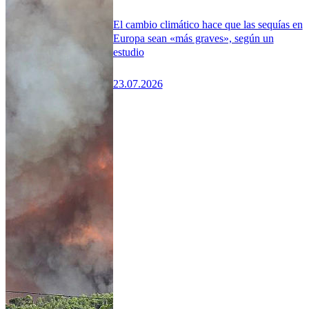
El cambio climático hace que las sequías en
Europa sean «más graves», según un
estudio
23.07.2026