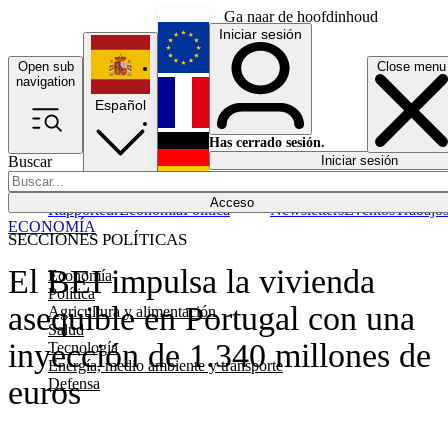
Ga naar de hoofdinhoud
Iniciar sesión
Open sub
Close menu
English
navigation
Español
Français
Has cerrado sesión.
Buscar
Iniciar sesión
Modo oscuro
Deutsch
Acceso
Rapporteur
Economía
Política
Newsletters
Eventos
Trabajo
ECONOMÍA
SECCIONES POLÍTICAS
El BEI impulsa la vivienda
Economía
Política
asequible en Portugal con una
Agricultura y alimentación
Salud
inyección de 1.340 millones de
Tecnología
Energía, medio ambiente y transporte
euros
Defensa