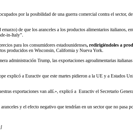
cupados por la posibilidad de una guerra comercial contra el sector, de
d emarzo) de que los aranceles a los productos alimentarios italianos, ent
e-in-Italy”.
 precios para los consumidores estadounidenses
, redirigiéndoles a pr
uctos producidos en Wisconsin, California y Nueva York.
imera administración Trump, las exportaciones agroalimentarias italianas
urope explicó a Euractiv que este martes pidieron a la UE y a Estados U
tras exportaciones van allí.», explicó a Euractiv el Secretario General
ranceles y el efecto negativo que tendrían en un sector que no pasa p
s]