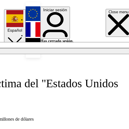
Iniciar sesión
Close menu
English
Español
Français
Has cerrado sesión.
Iniciar sesión
Modo oscuro
Deutsch
ctima del "Estados Unidos
millones de dólares