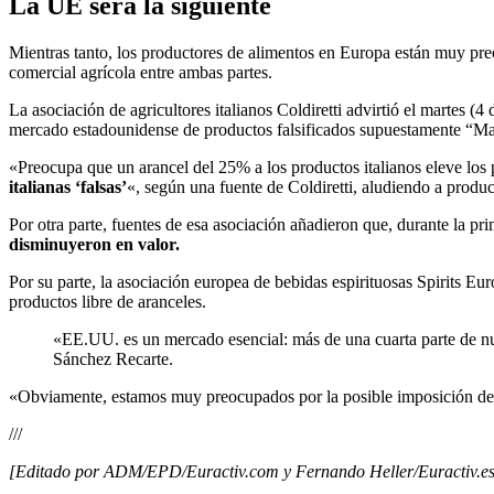
La UE será la siguiente
Mientras tanto, los productores de alimentos en Europa están muy preo
comercial agrícola entre ambas partes.
La asociación de agricultores italianos Coldiretti advirtió el martes (4 
mercado estadounidense de productos falsificados supuestamente “Mad
«Preocupa que un arancel del 25% a los productos italianos eleve los
italianas ‘falsas’
«, según una fuente de Coldiretti, aludiendo a prod
Por otra parte, fuentes de esa asociación añadieron que, durante la pr
disminuyeron en valor.
Por su parte, la asociación europea de bebidas espirituosas Spirits E
productos libre de aranceles.
«EE.UU. es un mercado esencial: más de una cuarta parte de nues
Sánchez Recarte.
«Obviamente, estamos muy preocupados por la posible imposición de a
///
[Editado por ADM/EPD/Euractiv.com y Fernando Heller/Euractiv.e