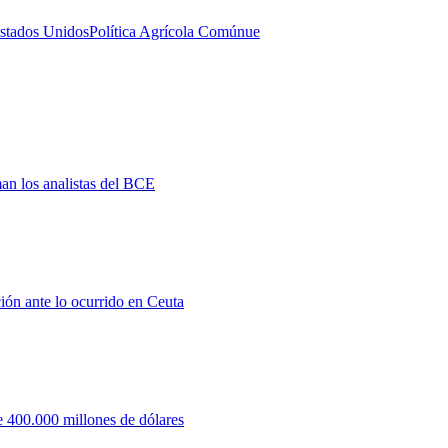
stados Unidos
Política Agrícola Común
ue
man los analistas del BCE
ión ante lo ocurrido en Ceuta
 400.000 millones de dólares