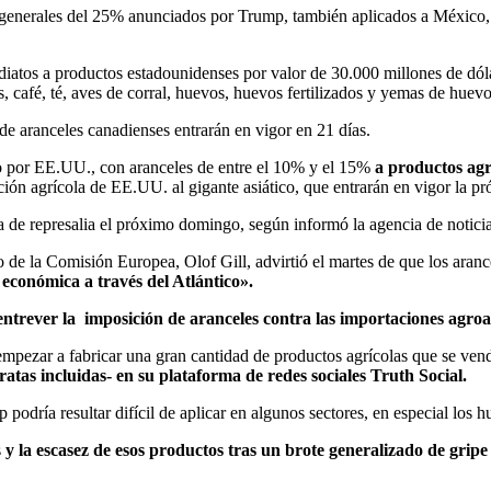
 generales del 25% anunciados por Trump, también aplicados a México, 
iatos a productos estadounidenses por valor de 30.000 millones de dólar
as, café, té, aves de corral, huevos, huevos fertilizados y yemas de huevo
de aranceles canadienses entrarán en vigor en 21 días.
o por EE.UU., con aranceles de entre el 10% y el 15%
a productos agr
ación agrícola de EE.UU. al gigante asiático, que entrarán en vigor la 
 de represalia el próximo domingo, según informó la agencia de notici
o de la Comisión Europea, Olof Gill, advirtió el martes de que los ara
 económica a través del Atlántico».
ntrever la imposición de aranceles contra las importaciones agroali
empezar a fabricar una gran cantidad de productos agrícolas que se v
atas incluidas- en su plataforma de redes sociales Truth Social.
odría resultar difícil de aplicar en algunos sectores, en especial los hu
s
y la escasez de esos productos tras un brote generalizado de grip