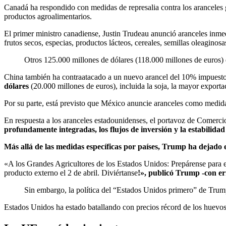
Canadá ha respondido con medidas de represalia contra los aranceles
productos agroalimentarios.
El primer ministro canadiense, Justin Trudeau anunció aranceles inmed
frutos secos, especias, productos lácteos, cereales, semillas oleaginos
Otros 125.000 millones de dólares (118.000 millones de euros) 
China también ha contraatacado a un nuevo arancel del 10% impuest
dólares
(20.000 millones de euros), incluida la soja, la mayor export
Por su parte, está previsto que México anuncie aranceles como medida
En respuesta a los aranceles estadounidenses, el portavoz de Comerci
profundamente integradas, los flujos de inversión y la estabilidad
Más allá de las medidas específicas por países, Trump ha dejado e
«A los Grandes Agricultores de los Estados Unidos: Prepárense para 
producto externo el 2 de abril. Diviértanse
!», publicó Trump -con err
Sin embargo, la política del “Estados Unidos primero” de Trump p
Estados Unidos ha estado batallando con precios récord de los huevo