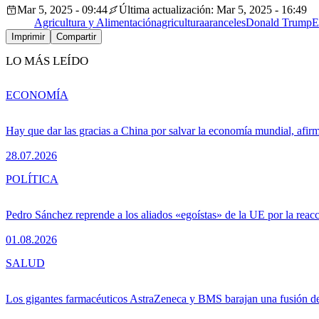
Mar 5, 2025 - 09:44
Última actualización: Mar 5, 2025 - 16:49
Agricultura y Alimentación
agricultura
aranceles
Donald Trump
E
Imprimir
Compartir
LO MÁS LEÍDO
ECONOMÍA
Hay que dar las gracias a China por salvar la economía mundial, afir
28.07.2026
POLÍTICA
Pedro Sánchez reprende a los aliados «egoístas» de la UE por la reacc
01.08.2026
SALUD
Los gigantes farmacéuticos AstraZeneca y BMS barajan una fusión de