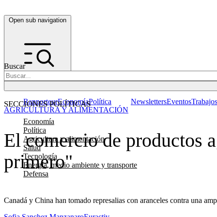
Open sub navigation
Buscar
Rapporteur
Economía
Política
Newsletters
Eventos
Trabajo
SECCIONES POLÍTICAS
AGRICULTURA Y ALIMENTACIÓN
Economía
Política
El comercio de productos a
Agricultura y alimentación
Salud
primero"
Tecnología
Energía, medio ambiente y transporte
Defensa
Canadá y China han tomado represalias con aranceles contra una ampl
Sofia Sanchez Manzanaro
Euractiv