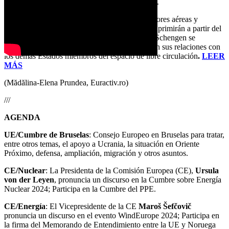
interiores de Schengen por vía aérea y maritima.
Los controles de personas en las fronteras interiores aéreas y
marítimas con y entre Bulgaria y Rumanía se suprimirán a partir del
31 de marzo, y las disposiciones del acervo de Schengen se
aplicarán a ambos países balcánicos entre sí y en sus relaciones con
los demás Estados miembros del espacio de libre circulación
.
LEER
MÁS
(Mădălina-Elena Prundea, Euractiv.ro)
///
AGENDA
UE/Cumbre de Bruselas
: Consejo Europeo en Bruselas para tratar,
entre otros temas, el apoyo a Ucrania, la situación en Oriente
Próximo, defensa, ampliación, migración y otros asuntos.
CE/Nuclear
: La Presidenta de la Comisión Europea (CE),
Ursula
von der Leyen
, pronuncia un discurso en la Cumbre sobre Energía
Nuclear 2024; Participa en la Cumbre del PPE.
CE/Energía
: El Vicepresidente de la CE
Maroš Šefčovič
pronuncia un discurso en el evento WindEurope 2024; Participa en
la firma del Memorando de Entendimiento entre la UE y Noruega