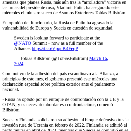
amenaza que planea Rusia, más aún tras la “arrolladora” victoria en
las urnas del presidente ruso, Vladimir Putin, ha asegurado este
miércoles el ministro sueco de Asuntos Exteriores Tobias Billström.
En opinión del funcionario, la Rusia de Putin ha agravado la
vulnerabilidad de Europa y Suecia en cuestión de seguridad.
Sweden is looking forward to participate at the
@NATO
Summit – now as a full member of the
Alliance.
https://t.co/VpquK4FeqP
— Tobias Billström (@TobiasBillstrom)
March 16,
2024
Con motivo de la adhesión del país escandinavo a la Alianza, a
principios de este mes, el gobierno presentó este miércoles una
declaración especial sobre política exterior ante el parlamento
nacional.
«Rusia ha optado por un enfoque de confrontación con la UE y la
OTAN, y es necesario abordar esa confrontación», comentó
Billström.
Suecia y Finlandia solicitaron su adhesión al bloque defensivo tras la
invasión rusa de Ucrania en febrero de 2022. Finlandia se adhirió al
pacto militar en abril de 2023, mientras que Suecia se convirtió en el