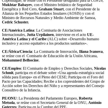
Copenhague; se reúne con el Presidente designado para la COP29,
Mukhtar Babayev
, con el Ministro británico de Seguridad
Energética y Red Cero,
Graham Stuart
, con el Presidente de la
Alianza de los Pequeños Estados Insulares (AOSIS) y con el
Ministro de Recursos Naturales y Medio Ambiente de Samoa,
Cedric Schuster.
CE/América Latina
: La Comisaria de Asociaciones
Internacionales,
Jutta Urpilainen
, interviene en el acto
UE-
América Latina y el Caribe
(ALC) sobre «Desarrollo humano
inclusivo y acceso equitativo a los productos sanitarios».
CE/África/Ciencia
: La Comisaria de Innovación,
Iliana Ivanova
,
se reúne con el Comisario de Educación de la Unión Africana,
Mohammed Belhocine
.
CE/Empleo
: El Comisario de Empleo y Derechos Sociales,
Nicolas
Schmit
, participa en el debate sobre «Una agenda estratégica social
sólida para Europa» en el Pleno del CESE; Participa en el Foro del
Pacto por las Capacidades; Recibe a los copresidentes del Grupo de
Acción sobre los Derechos del Niño y a representantes del Consejo
Consultivo de la Infancia.
PE/ONU
: La Presidenta del Parlamento Europeo,
Roberta
Metsola
, se reúne con el Secretario General de la ONU,
António
Guterres
; Participa en la Cumbre del PPE.