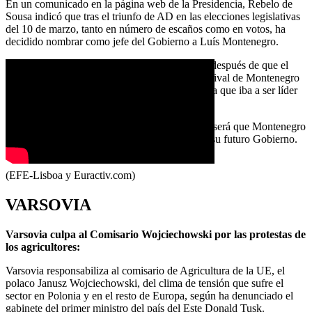
En un comunicado en la página web de la Presidencia, Rebelo de
Sousa indicó que tras el triunfo de AD en las elecciones legislativas
del 10 de marzo, tanto en número de escaños como en votos, ha
decidido nombrar como jefe del Gobierno a Luís Montenegro.
Señaló que también ha tomado esta resolución después de que el
secretario general del Partido Socialista (PS) y rival de Montenegro
en los comicios, Pedro Nuno Santos, confirmara que iba a ser líder
de la oposición.
Como nuevo primer ministro, el siguiente paso será que Montenegro
presente a Rebelo de Sousa la composición de su futuro Gobierno.
LEER MÁS
(EFE-Lisboa y Euractiv.com)
VARSOVIA
Varsovia culpa al Comisario Wojciechowski por las protestas de
los agricultores:
Varsovia responsabiliza al comisario de Agricultura de la UE, el
polaco Janusz Wojciechowski, del clima de tensión que sufre el
sector en Polonia y en el resto de Europa, según ha denunciado el
gabinete del primer ministro del país del Este Donald Tusk.