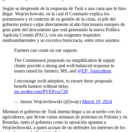
Según se desprende de la respuesta de Tusk a una carta que le hizo
llegar Wojciechowski, en la cual el Comisario explica los
pormenores y el contexto de su gestión de la crisis, el jefe del
gobierno polaco culpa directamente al alto funcionario europeo de
gran parte del descontento que está generando la nueva Política
Agrícola Común (PAC), con sus exigentes requisitos
medioambientales y su excesiva burocracia, entre otros asuntos.
Farmers can count on our support.
The Commission proposals on simplification & supply
chains provide a strong and well-balanced response to
issues raised by farmers, MS, and
@EP_Agriculture
.
I encourage swift adoption, to ensure these proposals
benefit farmers without delay.
pic.twitter.com/PVEPcsx728
— Janusz Wojciechowski (@jwojc)
March 19, 2024
Mientras el gobierno de Tusk intenta llegar a un acuerdo con los
agricultores, que llevan varias semanas de protestas en Polonia y en
Bruselas, tanto el gobierno como la oposición apuntan a
Wojciechowski, a quien acusan de no defender los intereses de los