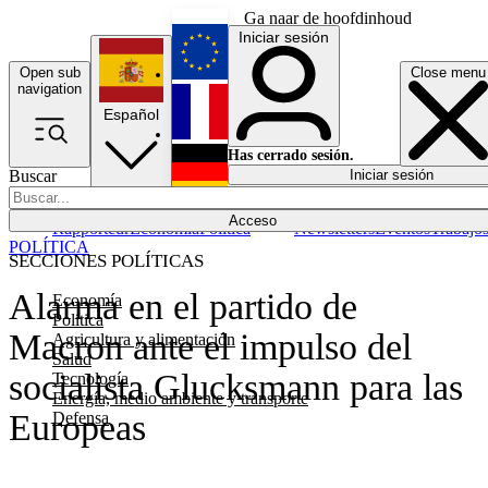
Ga naar de hoofdinhoud
Iniciar sesión
Open sub
Close menu
English
navigation
Español
Français
Has cerrado sesión.
Buscar
Iniciar sesión
Modo oscuro
Deutsch
Acceso
Rapporteur
Economía
Política
Newsletters
Eventos
Trabajo
POLÍTICA
SECCIONES POLÍTICAS
Alarma en el partido de
Economía
Política
Macron ante el impulso del
Agricultura y alimentación
Salud
socialista Glucksmann para las
Tecnología
Energía, medio ambiente y transporte
Europeas
Defensa