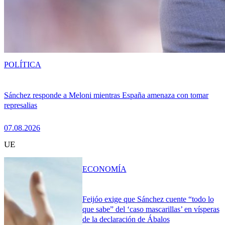
POLÍTICA
Sánchez responde a Meloni mientras España amenaza con tomar
represalias
07.08.2026
UE
ECONOMÍA
Feijóo exige que Sánchez cuente “todo lo
que sabe” del ‘caso mascarillas’ en vísperas
de la declaración de Ábalos