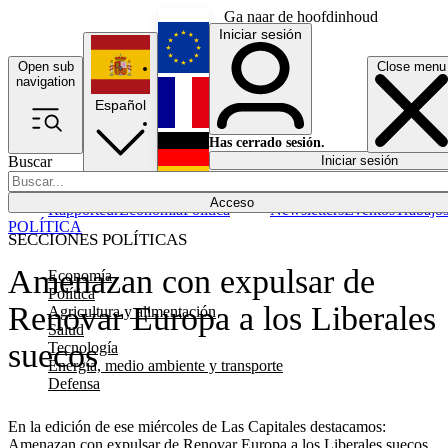
Ga naar de hoofdinhoud
Iniciar sesión
Open sub
Close menu
English
navigation
Español
Français
Has cerrado sesión.
Buscar
Iniciar sesión
Modo oscuro
Deutsch
Acceso
Rapporteur
Economía
Política
Newsletters
Eventos
Trabajo
POLÍTICA
SECCIONES POLÍTICAS
Amenazan con expulsar de
Economía
Política
Renovar Europa a los Liberales
Agricultura y alimentación
Salud
suecos
Tecnología
Energía, medio ambiente y transporte
Defensa
En la edición de ese miércoles de Las Capitales destacamos:
Amenazan con expulsar de Renovar Europa a los Liberales suecos,