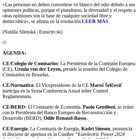
«Las personas no deben convertirse en blanco del odio debido a sus
opiniones políticas, porque el pluralismo, la diversidad y el respeto a
otras opiniones son la base de cualquier sociedad libre y
democrática», se afirma en la resolución.
LEER MÁS
(Natália Silenská | Euractiv.sk)
///
AGENDA:
CE/Colegio de Comisarios
: La Presidenta de la Comisión Europea
(CE),
Ursula von der Leyen,
preside la reunión del Colegio de
Comisarios en Bruselas.
CE/Normativa
: El Vicepresidente de la CE
Maroš Šefčovič
participa en la Sexta Conferencia Anual sobre Control
Reglamentario.
CE/BERD
: El Comisario de Economía,
Paolo Gentiloni
, se reúne
con la Presidenta del Banco Europeo de Reconstrucción y
Desarrollo (BERD),
Odile Renaud-Basso
.
CE/Energía
: La Comisaria de Energía,
Kadri Simson
, pronuncia
el discurso de apertura en la Cumbre
“Eurelectric Power 2024