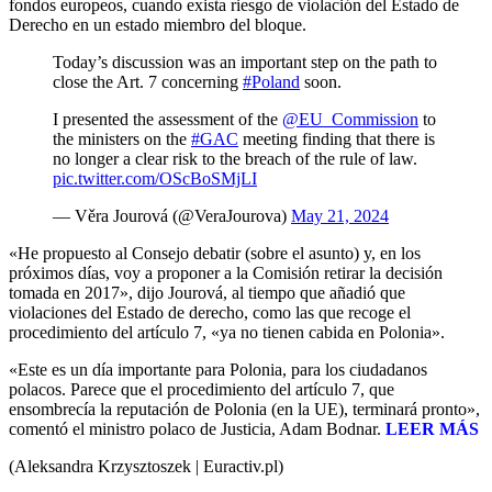
fondos europeos, cuando exista riesgo de violación del Estado de
Derecho en un estado miembro del bloque.
Today’s discussion was an important step on the path to
close the Art. 7 concerning
#Poland
soon.
I presented the assessment of the
@EU_Commission
to
the ministers on the
#GAC
meeting finding that there is
no longer a clear risk to the breach of the rule of law.
pic.twitter.com/OScBoSMjLI
— Věra Jourová (@VeraJourova)
May 21, 2024
«He propuesto al Consejo debatir (sobre el asunto) y, en los
próximos días, voy a proponer a la Comisión retirar la decisión
tomada en 2017», dijo Jourová, al tiempo que añadió que
violaciones del Estado de derecho, como las que recoge el
procedimiento del artículo 7, «ya no tienen cabida en Polonia».
«Este es un día importante para Polonia, para los ciudadanos
polacos. Parece que el procedimiento del artículo 7, que
ensombrecía la reputación de Polonia (en la UE), terminará pronto»,
comentó el ministro polaco de Justicia, Adam Bodnar.
LEER MÁS
(Aleksandra Krzysztoszek | Euractiv.pl)