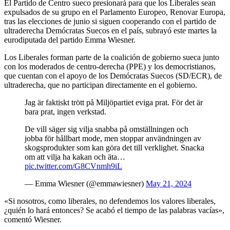
El Partido de Centro sueco presionará para que los Liberales sean
expulsados de su grupo en el Parlamento Europeo, Renovar Europa,
tras las elecciones de junio si siguen cooperando con el partido de
ultraderecha Demócratas Suecos en el país, subrayó este martes la
eurodiputada del partido Emma Wiesner.
Los Liberales forman parte de la coalición de gobierno sueca junto
con los moderados de centro-derecha (PPE) y los democristianos,
que cuentan con el apoyo de los Demócratas Suecos (SD/ECR), de
ultraderecha, que no participan directamente en el gobierno.
Jag är faktiskt trött på Miljöpartiet eviga prat. För det är
bara prat, ingen verkstad.
De vill säger sig vilja snabba på omställningen och
jobba för hållbart mode, men stoppar användningen av
skogsprodukter som kan göra det till verklighet. Snacka
om att vilja ha kakan och äta…
pic.twitter.com/G8CVnmh9iL
— Emma Wiesner (@emmawiesner)
May 21, 2024
«Si nosotros, como liberales, no defendemos los valores liberales,
¿quién lo hará entonces? Se acabó el tiempo de las palabras vacías»,
comentó Wiesner.