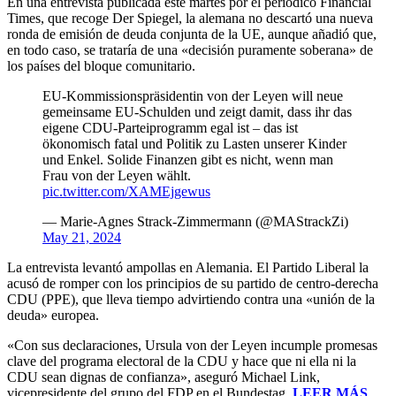
En una entrevista publicada este martes por el periódico Financial
Times, que recoge Der Spiegel, la alemana no descartó una nueva
ronda de emisión de deuda conjunta de la UE, aunque añadió que,
en todo caso, se trataría de una «decisión puramente soberana» de
los países del bloque comunitario.
EU-Kommissionspräsidentin von der Leyen will neue
gemeinsame EU-Schulden und zeigt damit, dass ihr das
eigene CDU-Parteiprogramm egal ist – das ist
ökonomisch fatal und Politik zu Lasten unserer Kinder
und Enkel. Solide Finanzen gibt es nicht, wenn man
Frau von der Leyen wählt.
pic.twitter.com/XAMEjgewus
— Marie-Agnes Strack-Zimmermann (@MAStrackZi)
May 21, 2024
La entrevista levantó ampollas en Alemania. El Partido Liberal la
acusó de romper con los principios de su partido de centro-derecha
CDU (PPE), que lleva tiempo advirtiendo contra una «unión de la
deuda» europea.
«Con sus declaraciones, Ursula von der Leyen incumple promesas
clave del programa electoral de la CDU y hace que ni ella ni la
CDU sean dignas de confianza», aseguró Michael Link,
vicepresidente del grupo del FDP en el Bundestag.
LEER MÁS