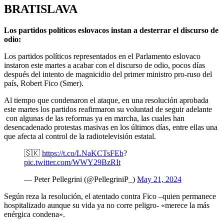
BRATISLAVA
Los partidos políticos eslovacos instan a desterrar el discurso de
odio:
Los partidos políticos representados en el Parlamento eslovaco
instaron este martes a acabar con el discurso de odio, pocos días
después del intento de magnicidio del primer ministro pro-ruso del
país, Robert Fico (Smer).
Al tiempo que condenaron el ataque, en una resolución aprobada
este martes los partidos reafirmaron su voluntad de seguir adelante
con algunas de las reformas ya en marcha, las cuales han
desencadenado protestas masivas en los últimos días, entre ellas una
que afecta al control de la radiotelevisión estatal.
🇸🇰
https://t.co/LNaKCTsFEb
?
pic.twitter.com/WWY29BzRIt
— Peter Pellegrini (@PellegriniP_)
May 21, 2024
Según reza la resolución, el atentado contra Fico –quien permanece
hospitalizado aunque su vida ya no corre peligro- «merece la más
enérgica condena».