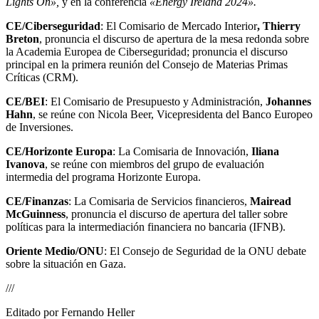
Lights On»,
y en la conferencia
«Energy Ireland 2024».
CE/Ciberseguridad
: El Comisario de Mercado Interior
, Thierry
Breton
, pronuncia el discurso de apertura de la mesa redonda sobre
la Academia Europea de Ciberseguridad; pronuncia el discurso
principal en la primera reunión del Consejo de Materias Primas
Críticas (CRM).
CE/BEI
: El Comisario de Presupuesto y Administración,
Johannes
Hahn
, se reúne con Nicola Beer, Vicepresidenta del Banco Europeo
de Inversiones.
CE/Horizonte Europa
: La Comisaria de Innovación,
Iliana
Ivanova
, se reúne con miembros del grupo de evaluación
intermedia del programa Horizonte Europa.
CE/Finanzas
: La Comisaria de Servicios financieros,
Mairead
McGuinness
, pronuncia el discurso de apertura del taller sobre
políticas para la intermediación financiera no bancaria (IFNB).
Oriente Medio/ONU
: El Consejo de Seguridad de la ONU debate
sobre la situación en Gaza.
///
Editado por Fernando Heller