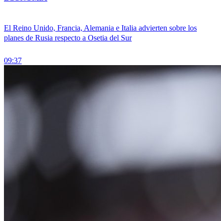
El Reino Unido, Francia, Alemania e Italia advierten sobre los
planes de Rusia respecto a Osetia del Sur
09:37