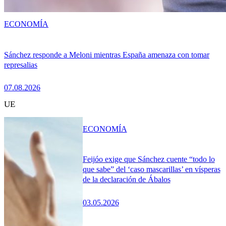
ECONOMÍA
Sánchez responde a Meloni mientras España amenaza con tomar
represalias
07.08.2026
UE
ECONOMÍA
Feijóo exige que Sánchez cuente “todo lo
que sabe” del ‘caso mascarillas’ en vísperas
de la declaración de Ábalos
03.05.2026