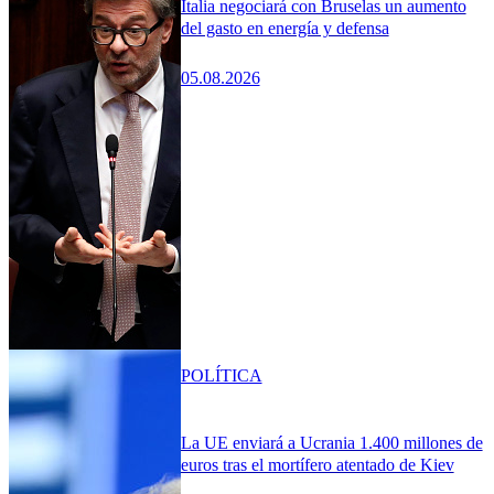
Italia negociará con Bruselas un aumento
del gasto en energía y defensa
05.08.2026
POLÍTICA
La UE enviará a Ucrania 1.400 millones de
euros tras el mortífero atentado de Kiev