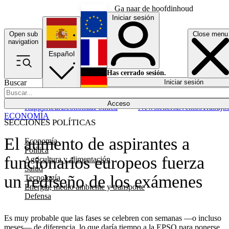
Ga naar de hoofdinhoud
Iniciar sesión
Open sub
Close menu
English
navigation
Español
Français
Has cerrado sesión.
Buscar
Iniciar sesión
Modo oscuro
Deutsch
Acceso
Rapporteur
Economía
Política
Newsletters
Eventos
Trabajo
ECONOMÍA
SECCIONES POLÍTICAS
El aumento de aspirantes a
Economía
Política
funcionarios europeos fuerza
Agricultura y alimentación
Salud
un rediseño de los exámenes
Tecnología
Energía, medio ambiente y transporte
Defensa
Es muy probable que las fases se celebren con semanas —o incluso
meses— de diferencia, lo que daría tiempo a la EPSO para ponerse