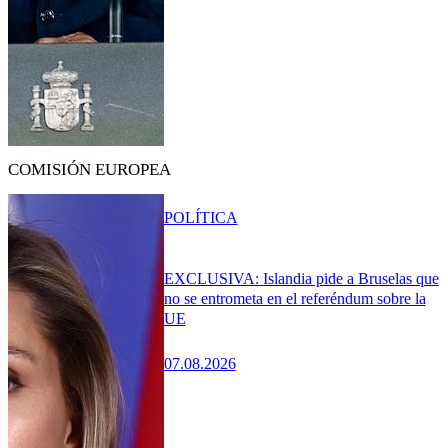
COMISIÓN EUROPEA
POLÍTICA
EXCLUSIVA: Islandia pide a Bruselas que
no se entrometa en el referéndum sobre la
UE
07.08.2026