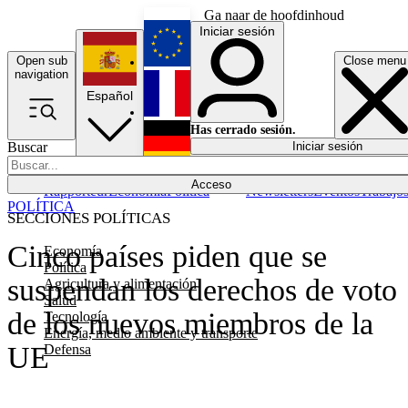
Ga naar de hoofdinhoud
Iniciar sesión
Open sub
Close menu
English
navigation
Español
Français
Has cerrado sesión.
Buscar
Iniciar sesión
Modo oscuro
Deutsch
Acceso
Rapporteur
Economía
Política
Newsletters
Eventos
Trabajo
POLÍTICA
SECCIONES POLÍTICAS
Cinco países piden que se
Economía
Política
suspendan los derechos de voto
Agricultura y alimentación
Salud
de los nuevos miembros de la
Tecnología
Energía, medio ambiente y transporte
UE
Defensa