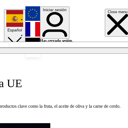
Iniciar sesión
Close menu
English
Español
Français
Has cerrado sesión.
Iniciar sesión
Modo oscuro
Deutsch
la UE
oductos clave como la fruta, el aceite de oliva y la carne de cerdo.