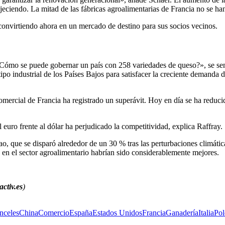
eciendo. La mitad de las fábricas agroalimentarias de Francia no se h
 convirtiendo ahora en un mercado de destino para sus socios vecinos.
Cómo se puede gobernar un país con 258 variedades de queso?», se sent
ipo industrial de los Países Bajos para satisfacer la creciente demanda
mercial de Francia ha registrado un superávit. Hoy en día se ha reducid
l euro frente al dólar ha perjudicado la competitividad, explica Raffray.
cao, que se disparó alrededor de un 30 % tras las perturbaciones climát
 en el sector agroalimentario habrían sido considerablemente mejores.
ctiv.es
)
nceles
China
Comercio
España
Estados Unidos
Francia
Ganadería
Italia
Pol