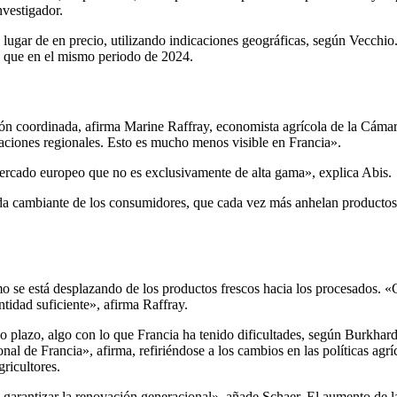
nvestigador.
 lugar de en precio, utilizando indicaciones geográficas, según Vecchio
s que en el mismo periodo de 2024.
ción coordinada, afirma Marine Raffray, economista agrícola de la Cáma
izaciones regionales. Esto es mucho menos visible en Francia».
mercado europeo que no es exclusivamente de alta gama», explica Abis.
da cambiante de los consumidores, que cada vez más anhelan productos 
mo se está desplazando de los productos frescos hacia los procesados.
tidad suficiente», afirma Raffray.
rgo plazo, algo con lo que Francia ha tenido dificultades, según Burkhar
al de Francia», afirma, refiriéndose a los cambios en las políticas agr
gricultores.
arantizar la renovación generacional», añade Schaer. El aumento de la