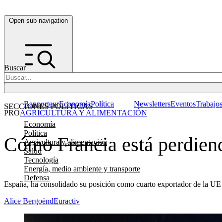
Open sub navigation
Buscar
Rapporteur
Economía
Política
Newsletters
Eventos
Trabajo
SECCIONES POLÍTICAS
PRO
AGRICULTURA Y ALIMENTACIÓN
Economía
Política
Cómo Francia está perdiend
Agricultura y alimentación
Salud
Tecnología
Energía, medio ambiente y transporte
Defensa
España, ha consolidado su posición como cuarto exportador de la UE gr
Alice Bergoënd
Euractiv