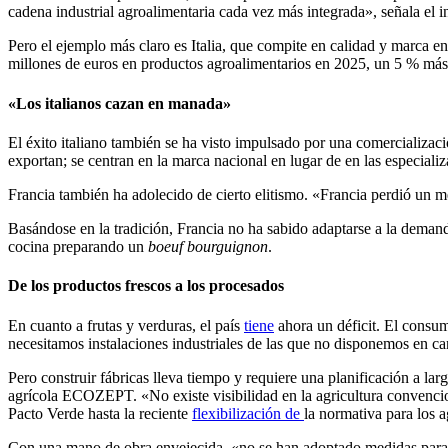
cadena industrial agroalimentaria cada vez más integrada», señala el i
Pero el ejemplo más claro es Italia, que compite en calidad y marca en
millones de euros en productos agroalimentarios en 2025, un 5 % má
«Los italianos cazan en manada»
El éxito italiano también se ha visto impulsado por una comercializa
exportan; se centran en la marca nacional en lugar de en las especial
Francia también ha adolecido de cierto elitismo. «Francia perdió un 
Basándose en la tradición, Francia no ha sabido adaptarse a la deman
cocina preparando un
boeuf bourguignon
.
De los productos frescos a los procesados
En cuanto a frutas y verduras, el país
tiene
ahora un déficit. El consu
necesitamos instalaciones industriales de las que no disponemos en can
Pero construir fábricas lleva tiempo y requiere una planificación a la
agrícola ECOZEPT. «No existe visibilidad en la agricultura convencion
Pacto Verde hasta la reciente
flexibilización de
la normativa para los a
Con una mano de obra envejecida, «no se han adoptado medidas para g