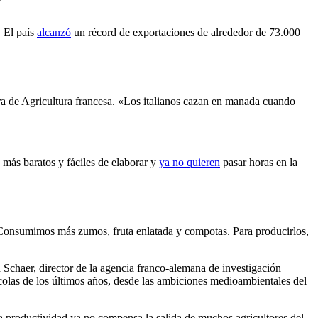
. El país
alcanzó
un récord de exportaciones de alrededor de 73.000
ra de Agricultura francesa. «Los italianos cazan en manada cuando
más baratos y fáciles de elaborar y
ya no quieren
pasar horas en la
 «Consumimos más zumos, fruta enlatada y compotas. Para producirlos,
d Schaer, director de la agencia franco-alemana de investigación
ícolas de los últimos años, desde las ambiciones medioambientales del
 productividad ya no compensa la salida de muchos agricultores del