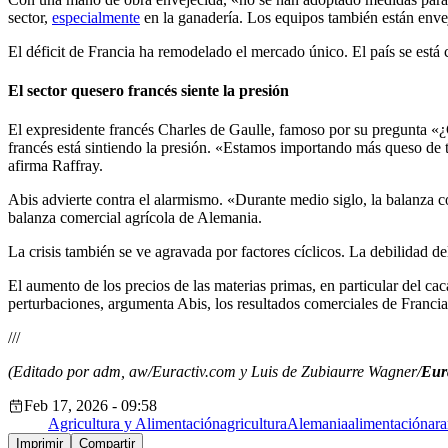
sector,
especialmente
en la ganadería. Los equipos también están envej
El déficit de Francia ha remodelado el mercado único. El país se está
El sector quesero francés siente la presión
El expresidente francés Charles de Gaulle, famoso por su pregunta «¿
francés está sintiendo la presión. «Estamos importando más queso de t
afirma Raffray.
Abis advierte contra el alarmismo. «Durante medio siglo, la balanza co
balanza comercial agrícola de Alemania.
La crisis también se ve agravada por factores cíclicos. La debilidad de
El aumento de los precios de las materias primas, en particular del ca
perturbaciones, argumenta Abis, los resultados comerciales de Francia
///
(Editado por adm, aw/Euractiv.com y Luis de Zubiaurre Wagner/
Eura
Feb 17, 2026 - 09:58
Agricultura y Alimentación
agricultura
Alemania
alimentación
ara
Imprimir
Compartir