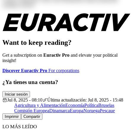
similique tenetur!
Want to keep reading?
Get a subscription on
Euractiv Pro
and elevate your political
insight!
Discover Euractiv Pro
For corporations
¿Ya tienes una cuenta?
Iniciar sesión
Jul 8, 2025 - 08:10
Última actualización: Jul 8, 2025 - 15:48
Agricultura y Alimentación
Economía
Política
Bruselas
Comisión Europea
Dinamarca
Europa
Noruega
Pesca
ue
Imprimir
Compartir
LO MÁS LEÍDO