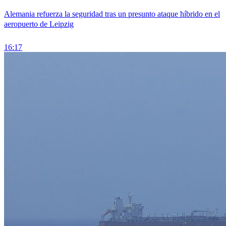
Alemania refuerza la seguridad tras un presunto ataque híbrido en el
aeropuerto de Leipzig
16:17