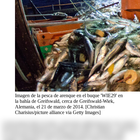
Imagen de la pesca de arenque en el buque 'WIE29' en
la bahía de Greifswald, cerca de Greifswald-Wiek,
Alemania, el 21 de marzo de 2014. [Christian
Charisius/picture alliance via Getty Images]
Lorem ipsum dolor sit amet, consectetur adipisicing elit. Ab corporis
deserunt exercitationem in itaque rerum ullam voluptates. Asperiores
at consectetur dolores harum magnam maiores possimus quam
veniam voluptatum. Alias, iusto laudantium neque perspiciatis