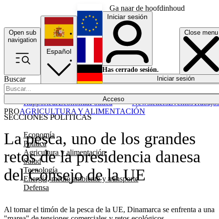
Ga naar de hoofdinhoud
Iniciar sesión
Open sub
Close menu
English
navigation
Español
Français
Has cerrado sesión.
Buscar
Iniciar sesión
Modo oscuro
Deutsch
Acceso
Rapporteur
Economía
Política
Newsletters
Eventos
Trabajo
PRO
AGRICULTURA Y ALIMENTACIÓN
SECCIONES POLÍTICAS
La pesca, uno de los grandes
Economía
Política
retos de la presidencia danesa
Agricultura y alimentación
Salud
Tecnología
del Consejo de la UE
Energía, medio ambiente y transporte
Defensa
Al tomar el timón de la pesca de la UE, Dinamarca se enfrenta a una
"marea" de tensiones comerciales y retos ecológicos