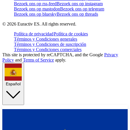
Bezoek ons op rss-feed
Bezoek ons op instagram
Bezoek ons op mastodon
Bezoek ons op telegram
Bezoek ons op bluesky
Bezoek ons op threads
©
2026
Euractiv ES. All rights reserved.
Política de privacidad
Política de cookies
Términos y Condiciones generales
Términos y Condiciones de suscripción
Términos y Condiciones comerciales
This site is protected by reCAPTCHA, and the Google
Privacy
Policy
and
Terms of Service
apply.
Español