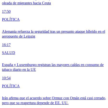
oleada de migrantes hacia Ceuta
17:50
POLÍTICA
Alemania refuerza la seguridad tras un presunto ataque híbrido en el
aeropuerto de Leipzig
16:17
SALUD
España y Luxemburgo registran las mayores caídas en consumo de
tabaco diario en la UE
10:54
POLÍTICA
Irán afirma que el acuerdo sobre Ormuz con Omán está casi cerrado,
pero que su reapertura depende de EE. UU.