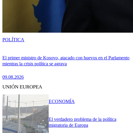
POLÍTICA
El primer ministro de Kosovo, atacado con huevos en el Parlamento
mientras la crisis política se agrava
09.08.2026
UNIÓN EUROPEA
ECONOMÍA
El verdadero problema de la política
migratoria de Europa