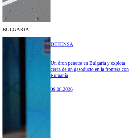
BULGARIA
DEFENSA
Un dron penetra en Bulgaria y explota
cerca de un gasoducto en la frontera con
Rumanía
09.08.2026