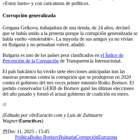
«Estoy harto» y con caricaturas de políticos.
Corrupción generalizada
Gergana Gelkova, trabajadora de una tienda, de 24 años, declaró
que se había unido a la protesta porque la corrupción generalizada se
había vuelto «intolerable».
La mayoría de sus amigos ya no vivían
en Bulgaria y no pensaban volver, añadió.
Bulgaria es uno de los países peor clasificados en
el Índice de
Percepción de la Corrupción
de Transparencia
Internacional.
El país balcánico ha vivido siete elecciones anticipadas tras las
masivas protestas contra la corrupción que se produjeron en 2020
contra el gobierno del tres veces primer ministro Boiko Borisov.
El
partido conservador GERB de Borisov ganó las últimas elecciones
del año pasado y formó el actual gobierno de coalición en enero.
///
(Editado por vib/Euractiv.com y Luis de Zubiaurre
Wagner/
Euractiv.es
)
Dec 11, 2025 - 15:45
Política
Boiko Borisov
Bulgaria
Corrupción
Eurozona