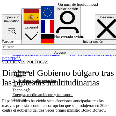
Ga naar de hoofdinhoud
Iniciar sesión
Open sub
Close menu
English
navigation
Español
Français
Has cerrado sesión.
Buscar
Iniciar sesión
Modo oscuro
Deutsch
Acceso
Rapporteur
Economía
Política
Newsletters
Eventos
Trabajo
POLÍTICA
SECCIONES POLÍTICAS
Dimite el Gobierno búlgaro tras
Economía
Política
las protestas multitudinarias
Agricultura y alimentación
Salud
Tecnología
Energía, medio ambiente y transporte
Defensa
El país balcánico ha vivido siete elecciones anticipadas tras las
masivas protestas contra la corrupción que se produjeron en 2020
contra el gobierno del tres veces primer ministro Boiko Borisov.