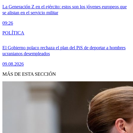
La Generación Z en el ejército: estos son los jóvenes europeos que
se alistan en el servicio militar
09:26
POLÍTICA
El Gobierno polaco rechaza el plan del PiS de deportar a hombres
ucranianos desempleados
09.08.2026
MÁS DE ESTA SECCIÓN