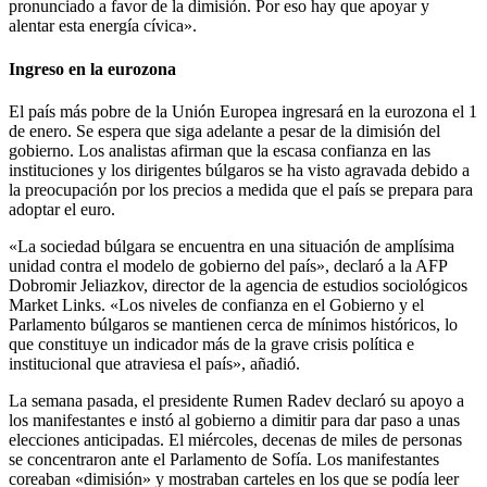
pronunciado a favor de la dimisión. Por eso hay que apoyar y
alentar esta energía cívica».
Ingreso en la eurozona
El país más pobre de la Unión Europea ingresará en la eurozona el 1
de enero. Se espera que siga adelante a pesar de la dimisión del
gobierno.
Los analistas afirman que la escasa confianza en las
instituciones y los dirigentes búlgaros se ha visto agravada debido a
la preocupación por los precios a medida que el país se prepara para
adoptar el euro.
«La sociedad búlgara se encuentra en una situación de amplísima
unidad contra el modelo de gobierno del país», declaró
a la AFP
Dobromir Jeliazkov, director de la agencia de estudios sociológicos
Market Links
.
«Los niveles de confianza en el Gobierno y el
Parlamento búlgaros se mantienen cerca de mínimos históricos, lo
que constituye un indicador más de la grave crisis política e
institucional que atraviesa el país», añadió.
La semana pasada, el presidente Rumen Radev declaró su apoyo a
los manifestantes e instó al gobierno a dimitir para dar paso a unas
elecciones anticipadas.
El miércoles, decenas de miles de personas
se concentraron ante el Parlamento de Sofía
.
Los manifestantes
coreaban «dimisión» y mostraban carteles en los que se podía leer