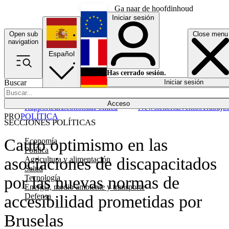
Ga naar de hoofdinhoud
Iniciar sesión
Open sub
Close menu
English
navigation
Español
Français
Has cerrado sesión.
Buscar
Iniciar sesión
Modo oscuro
Deutsch
Acceso
Rapporteur
Economía
Política
Newsletters
Eventos
Trabajo
PRO
POLÍTICA
SECCIONES POLÍTICAS
Cauto optimismo en las
Economía
Política
asociaciones de discapacitados
Agricultura y alimentación
Salud
Tecnología
por las nuevas normas de
Energía, medio ambiente y transporte
Defensa
accesibilidad prometidas por
Bruselas