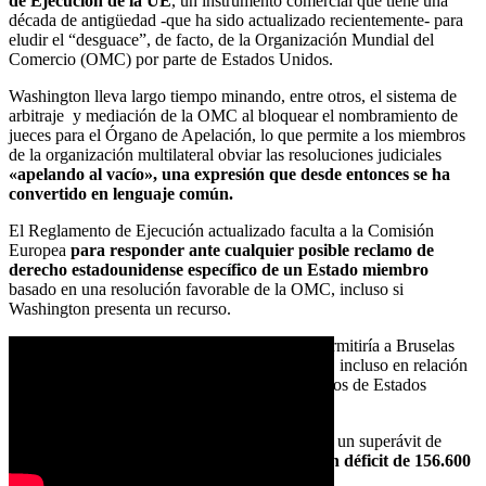
de Ejecución de la UE
, un instrumento comercial que tiene una
década de antigüedad -que ha sido actualizado recientemente- para
eludir el “desguace”, de facto, de la Organización Mundial del
Comercio (OMC) por parte de Estados Unidos.
Washington lleva largo tiempo minando, entre otros, el sistema de
arbitraje y mediación de la OMC al bloquear el nombramiento de
jueces para el Órgano de Apelación, lo que permite a los miembros
de la organización multilateral obviar las resoluciones judiciales
«apelando al vacío», una expresión que desde entonces se ha
convertido en lenguaje común.
El Reglamento de Ejecución actualizado faculta a la Comisión
Europea
para responder ante cualquier posible reclamo de
derecho estadounidense específico de un Estado miembro
basado en una resolución favorable de la OMC, incluso si
Washington presenta un recurso.
Al igual que la ICA, el Reglamento también permitiría a Bruselas
tomar medidas de represalias de varias maneras, incluso en relación
con el importante superávit comercial de servicios de Estados
Unidos con la UE.
Según datos de la UE, en 2023 EE.UU. tendría un superávit de
104.000 millones de euros en servicios,
pero un déficit de 156.600
millones de euros en bienes con la UE.