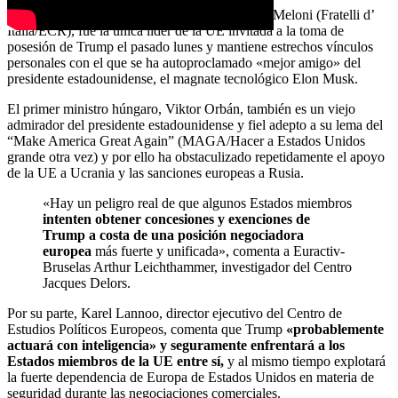
Al parecer, la primera ministra italiana, Giorgia Meloni (Fratelli d’
Italia/ECR), fue la única líder de la UE invitada a la toma de
posesión de Trump el pasado lunes y mantiene estrechos vínculos
personales con el que se ha autoproclamado «mejor amigo» del
presidente estadounidense, el magnate tecnológico Elon Musk.
El primer ministro húngaro, Viktor Orbán, también es un viejo
admirador del presidente estadounidense y fiel adepto a su lema del
“Make America Great Again” (MAGA/Hacer a Estados Unidos
grande otra vez) y por ello ha obstaculizado repetidamente el apoyo
de la UE a Ucrania y las sanciones europeas a Rusia.
«Hay un peligro real de que algunos Estados miembros
intenten obtener concesiones y exenciones de
Trump a costa de una posición negociadora
europea
más fuerte y unificada», comenta a Euractiv-
Bruselas Arthur Leichthammer, investigador del Centro
Jacques Delors.
Por su parte, Karel Lannoo, director ejecutivo del Centro de
Estudios Políticos Europeos, comenta que Trump
«probablemente
actuará con inteligencia» y seguramente enfrentará a los
Estados miembros de la UE entre sí,
y al mismo tiempo explotará
la fuerte dependencia de Europa de Estados Unidos en materia de
seguridad durante las negociaciones comerciales.