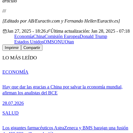
artículo
///
[Editado por AB/Euractiv.com y Fernando Heller/Euractiv.es]
Jan 27, 2025 - 18:26
Última actualización: Jan 28, 2025 - 07:18
Economía
China
Comisión Europea
Donald Trump
Estados Unidos
OMS
ONU
Otan
Imprimir
Compartir
LO MÁS LEÍDO
ECONOMÍA
Hay que dar las gracias a China por salvar la economía mundial,
afirman los analistas del BCE
28.07.2026
SALUD
Los gigantes farmacéuticos AstraZeneca y BMS barajan una fusión