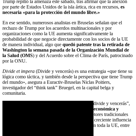
Trump repitió la amenaza este sábado, tras afirmar que la anexión
por parte de Estados Unidos de la isla ártica, rica en recursos,
es
necesaria «para la protección del mundo libre.»
En ese sentido, numerosos analistas en Bruselas señalan que el
rechazo de Trump por los acuerdos multinacionales y por
organizaciones como la UE aumenta significativamente la
probabilidad de que negocie directamente con los socios de la UE
de manera individual, algo que
quedó patente tras la retirada de
Washington la semana pasada de la Organización Mundial de
la Salud (OMS
) y del Acuerdo sobre el Clima de París, patrocinado
por la ONU.
Divide et impera
(Divide y vencerás) es una estrategia «que tiene su
lógica como táctica, y también desde la perspectiva que tiene Trump
del mundo», asegura a Euractiv-Bruselas Niclas Poitiers,
investigador del “think tank” Bruegel, en la capital belga y
comunitaria.
La susceptibilidad de Europa a las tácticas del “divide y vencerás”,
sin embargo, se ve exacerbada
por la parálisis económica y
política de Alemania y Francia
, dos de los motores tradicionales
de la construcción política comunitaria, y por la creciente influencia
de los partidos de extrema derecha pro-Trump en toda la UE, entre
ellos Alternativa para Alemania (AfD).