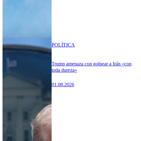
POLÍTICA
Trump amenaza con golpear a Irán «con
toda dureza»
01.08.2026