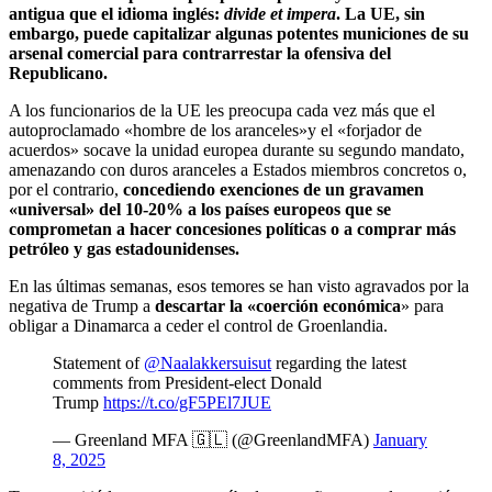
antigua que el idioma inglés:
divide et impera
. La UE, sin
embargo, puede capitalizar algunas potentes municiones de su
arsenal comercial para contrarrestar la ofensiva del
Republicano.
A los funcionarios de la UE les preocupa cada vez más que el
autoproclamado «hombre de los aranceles»y el «forjador de
acuerdos» socave la unidad europea durante su segundo mandato,
amenazando con duros aranceles a Estados miembros concretos o,
por el contrario,
concediendo exenciones de un gravamen
«universal» del 10-20% a los países europeos que se
comprometan a hacer concesiones políticas o a comprar más
petróleo y gas estadounidenses.
En las últimas semanas, esos temores se han visto agravados por la
negativa de Trump a
descartar la «coerción económica
» para
obligar a Dinamarca a ceder el control de Groenlandia.
Statement of
@Naalakkersuisut
regarding the latest
comments from President-elect Donald
Trump
https://t.co/gF5PEl7JUE
— Greenland MFA 🇬🇱 (@GreenlandMFA)
January
8, 2025