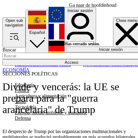
Ga naar de hoofdinhoud
Iniciar sesión
Open sub
Close menu
English
navigation
Español
Français
Has cerrado sesión.
Buscar
Iniciar sesión
Modo oscuro
Deutsch
Acceso
Rapporteur
Economía
Política
Newsletters
Eventos
Trabajo
ECONOMÍA
SECCIONES POLÍTICAS
Divide y vencerás: la UE se
Economía
Política
prepara para la "guerra
Agricultura y alimentación
Salud
arancelaria" de Trump
Tecnología
Energía, medio ambiente y transporte
Defensa
El desprecio de Trump por las organizaciones multinacionales y
multilaterales se traducirá probablemente en más acuerdos bilaterales