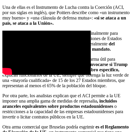
Una de ellas es el Instrumento de Lucha contra la Coerción (ACI,
por sus siglas en inglés), que Poitiers describe como «un instrumento
muy bueno» y «una cláusula de defensa mutua»:
«si se ataca a un
país, se ataca a la Unión».
Irónicamente, esa herramienta se desarrolló originalmente para
ayudar a las empresas europeas a evitar las sanciones de Estados
Unidos después de que Trump se retirara unilateralmente
del
acuerdo nuclear con Irán durante su primer mandato.
Esa herramienta política, ahora considerada un arma útil para
combatir el chantaje económico chino,
podría invocarse si Trump
intenta imponer aranceles a un Estado miembro específico,
explican funcionarios de la UE, siempre que obtenga la luz verde de
una «mayoría cualificada» de 15 de los 27 Estados miembros, que
representan al menos el 65% de la población del bloque.
Por otra parte, los analistas explican que el ACI permite a la UE
imponer una amplia gama de medidas de represalia
, incluidos
aranceles equivalentes sobre productos estadounidenses
o
restricciones a la capacidad de las empresas estadounidenses para
invertir o licitar contratos públicos en la UE.
Otra arma comercial que Bruselas podría esgrimir
es el Reglamento