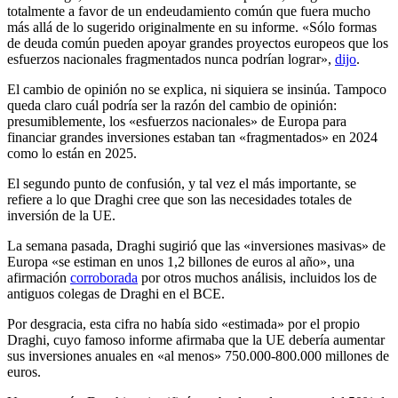
totalmente a favor de un endeudamiento común que fuera mucho
más allá de lo sugerido originalmente en su informe. «Sólo formas
de deuda común pueden apoyar grandes proyectos europeos que los
esfuerzos nacionales fragmentados nunca podrían lograr»,
dijo
.
El cambio de opinión no se explica, ni siquiera se insinúa. Tampoco
queda claro cuál podría ser la razón del cambio de opinión:
presumiblemente, los «esfuerzos nacionales» de Europa para
financiar grandes inversiones estaban tan «fragmentados» en 2024
como lo están en 2025.
El segundo punto de confusión, y tal vez el más importante, se
refiere a lo que Draghi cree que son las necesidades totales de
inversión de la UE.
La semana pasada, Draghi sugirió que las «inversiones masivas» de
Europa «se estiman en unos 1,2 billones de euros al año», una
afirmación
corroborada
por otros muchos análisis, incluidos los de
antiguos colegas de Draghi en el BCE.
Por desgracia, esta cifra no había sido «estimada» por el propio
Draghi, cuyo famoso informe afirmaba que la UE debería aumentar
sus inversiones anuales en «al menos» 750.000-800.000 millones de
euros.