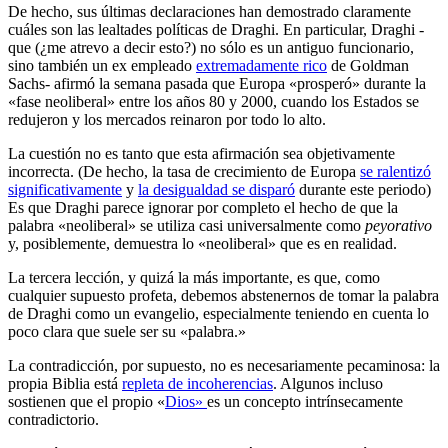
De hecho, sus últimas declaraciones han demostrado claramente
cuáles son las lealtades políticas de Draghi. En particular, Draghi -
que (¿me atrevo a decir esto?) no sólo es un antiguo funcionario,
sino también un ex empleado
extremadamente rico
de Goldman
Sachs- afirmó la semana pasada que Europa «prosperó» durante la
«fase neoliberal» entre los años 80 y 2000, cuando los Estados se
redujeron y los mercados reinaron por todo lo alto.
La cuestión no es tanto que esta afirmación sea objetivamente
incorrecta. (De hecho, la tasa de crecimiento de Europa
se ralentizó
significativamente
y
la desigualdad se disparó
durante este periodo)
Es que Draghi parece ignorar por completo el hecho de que la
palabra «neoliberal» se utiliza casi universalmente como
peyorativo
y, posiblemente, demuestra lo «neoliberal» que es en realidad.
La tercera lección, y quizá la más importante, es que, como
cualquier supuesto profeta, debemos abstenernos de tomar la palabra
de Draghi como un evangelio, especialmente teniendo en cuenta lo
poco clara que suele ser su «palabra.»
La contradicción, por supuesto, no es necesariamente pecaminosa: la
propia Biblia está
repleta de incoherencias
. Algunos incluso
sostienen que el propio «
Dios»
es un concepto intrínsecamente
contradictorio.