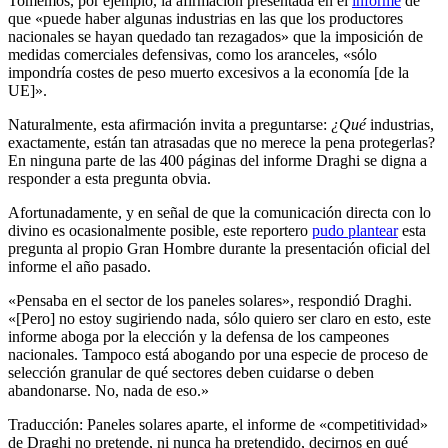
Tomemos, por ejemplo, la afirmación presentada en el
informe
de
que «puede haber algunas industrias en las que los productores
nacionales se hayan quedado tan rezagados» que la imposición de
medidas comerciales defensivas, como los aranceles, «sólo
impondría costes de peso muerto excesivos a la economía [de la
UE]».
Naturalmente, esta afirmación invita a preguntarse:
¿Qué
industrias,
exactamente, están tan atrasadas que no merece la pena protegerlas?
En ninguna parte de las 400 páginas del informe Draghi se digna a
responder a esta pregunta obvia.
Afortunadamente, y en señal de que la comunicación directa con lo
divino es ocasionalmente posible, este reportero
pudo plantear
esta
pregunta al propio Gran Hombre durante la presentación oficial del
informe el año pasado.
«Pensaba en el sector de los paneles solares», respondió Draghi.
«[Pero] no estoy sugiriendo nada, sólo quiero ser claro en esto, este
informe aboga por la elección y la defensa de los campeones
nacionales. Tampoco está abogando por una especie de proceso de
selección granular de qué sectores deben cuidarse o deben
abandonarse. No, nada de eso.»
Traducción: Paneles solares aparte, el informe de «competitividad»
de Draghi no pretende, ni nunca ha pretendido, decirnos en qué