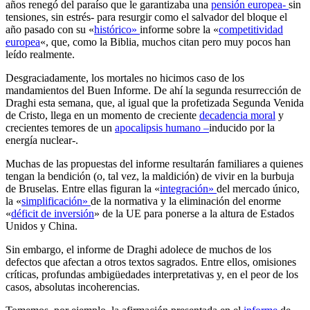
años renegó del paraíso que le garantizaba una
pensión europea-
sin
tensiones, sin estrés- para resurgir como el salvador del bloque el
año pasado con su «
histórico»
informe sobre la «
competitividad
europea
«, que, como la Biblia, muchos citan pero muy pocos han
leído realmente.
Desgraciadamente, los mortales no hicimos caso de los
mandamientos del Buen Informe. De ahí la segunda resurrección de
Draghi esta semana, que, al igual que la profetizada Segunda Venida
de Cristo, llega en un momento de creciente
decadencia moral
y
crecientes temores de un
apocalipsis humano –
inducido por la
energía nuclear-.
Muchas de las propuestas del informe resultarán familiares a quienes
tengan la bendición (o, tal vez, la maldición) de vivir en la burbuja
de Bruselas. Entre ellas figuran la «
integración»
del mercado único,
la «
simplificación»
de la normativa y la eliminación del enorme
«
déficit de inversión
» de la UE para ponerse a la altura de Estados
Unidos y China.
Sin embargo, el informe de Draghi adolece de muchos de los
defectos que afectan a otros textos sagrados. Entre ellos, omisiones
críticas, profundas ambigüedades interpretativas y, en el peor de los
casos, absolutas incoherencias.