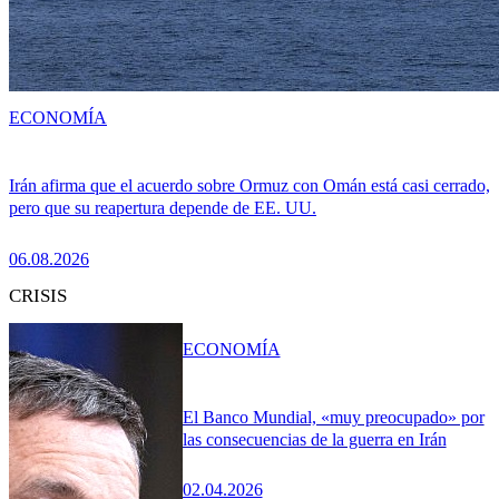
ECONOMÍA
Irán afirma que el acuerdo sobre Ormuz con Omán está casi cerrado,
pero que su reapertura depende de EE. UU.
06.08.2026
CRISIS
ECONOMÍA
El Banco Mundial, «muy preocupado» por
las consecuencias de la guerra en Irán
02.04.2026