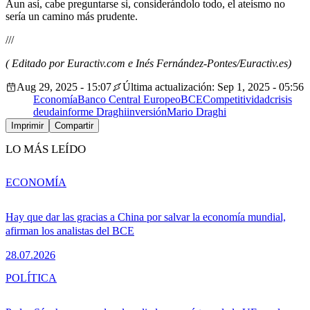
Aun así, cabe preguntarse si, considerándolo todo, el ateísmo no
sería un camino más prudente.
///
( Editado por Euractiv.com e Inés Fernández-Pontes/Euractiv.es)
Aug 29, 2025 - 15:07
Última actualización: Sep 1, 2025 - 05:56
Economía
Banco Central Europeo
BCE
Competitividad
crisis
deuda
informe Draghi
inversión
Mario Draghi
Imprimir
Compartir
LO MÁS LEÍDO
ECONOMÍA
Hay que dar las gracias a China por salvar la economía mundial,
afirman los analistas del BCE
28.07.2026
POLÍTICA