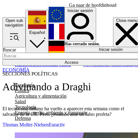
Ga naar de hoofdinhoud
Iniciar sesión
Open sub
Close menu
English
navigation
Español
Français
Has cerrado sesión.
Buscar
Iniciar sesión
Modo oscuro
Deutsch
Acceso
Rapporteur
Economía
Política
Newsletters
Eventos
Trabajo
ECONOMÍA
SECCIONES POLÍTICAS
Adivinando a Draghi
Economía
Política
Agricultura y alimentación
Salud
Tecnología
El tecnócrata italiano ha vuelto a aparecer esta semana como el
Energía, medio ambiente y transporte
salvador de la UE. Pero, ¿estamos ante un falso profeta?
Defensa
Thomas Moller-Nielsen
Euractiv