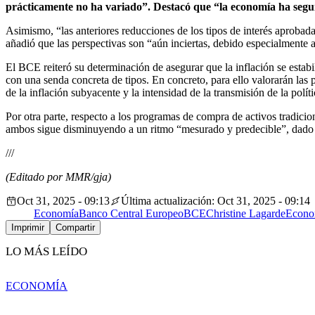
prácticamente no ha variado”. Destacó que “la economía ha seguid
Asimismo, “las anteriores reducciones de los tipos de interés aprobad
añadió que las perspectivas son “aún inciertas, debido especialmente a 
El BCE reiteró su determinación de asegurar que la inflación se estab
con una senda concreta de tipos. En concreto, para ello valorarán las 
de la inflación subyacente y la intensidad de la transmisión de la polít
Por otra parte, respecto a los programas de compra de activos tradicio
ambos sigue disminuyendo a un ritmo “mesurado y predecible”, dado qu
///
(Editado por MMR/gja)
Oct 31, 2025 - 09:13
Última actualización: Oct 31, 2025 - 09:14
Economía
Banco Central Europeo
BCE
Christine Lagarde
Econo
Imprimir
Compartir
LO MÁS LEÍDO
ECONOMÍA