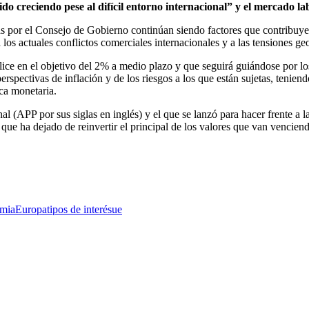
o creciendo pese al difícil entorno internacional” y el mercado la
as por el Consejo de Gobierno continúan siendo factores que contribuye
los actuales conflictos comerciales internacionales y a las tensiones geo
ilice en el objetivo del 2% a medio plazo y que seguirá guiándose por lo
perspectivas de inflación y de los riesgos a los que están sujetas, tenie
ica monetaria.
nal (APP por sus siglas en inglés) y el que se lanzó para hacer frente a
e ha dejado de reinvertir el principal de los valores que van vencien
mia
Europa
tipos de interés
ue