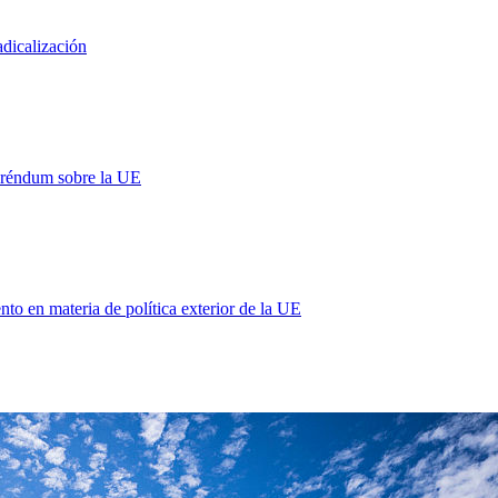
adicalización
eréndum sobre la UE
 en materia de política exterior de la UE