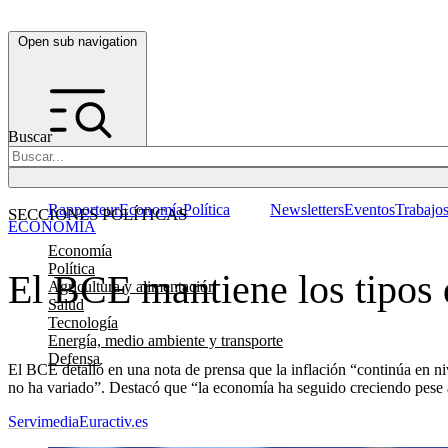
Open sub navigation
Buscar
Rapporteur
Economía
Política
Newsletters
Eventos
Trabajo
SECCIONES POLÍTICAS
ECONOMÍA
Economía
Política
El BCE mantiene los tipos d
Agricultura y alimentación
Salud
Tecnología
Energía, medio ambiente y transporte
Defensa
El BCE detalló en una nota de prensa que la inflación “continúa en ni
no ha variado”. Destacó que “la economía ha seguido creciendo pese al
Servimedia
Euractiv.es