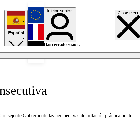
Iniciar sesión
Close menu
English
Español
Français
Has cerrado sesión.
Iniciar sesión
Modo oscuro
Deutsch
onsecutiva
 Consejo de Gobierno de las perspectivas de inflación prácticamente