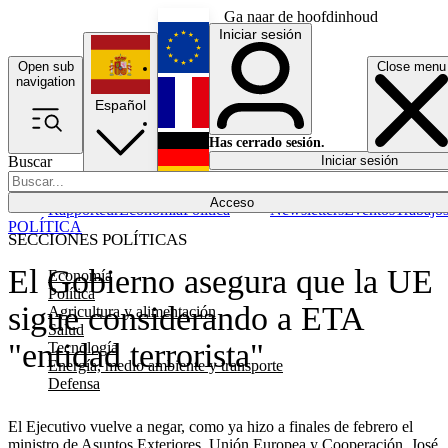
Ga naar de hoofdinhoud
Iniciar sesión
Open sub
Close menu
English
navigation
Español
Français
Has cerrado sesión.
Buscar
Iniciar sesión
Modo oscuro
Deutsch
Acceso
Rapporteur
Economía
Política
Newsletters
Eventos
Trabajo
POLÍTICA
SECCIONES POLÍTICAS
El Gobierno asegura que la UE
Economía
Política
sigue considerando a ETA
Agricultura y alimentación
Salud
"entidad terrorista"
Tecnología
Energía, medio ambiente y transporte
Defensa
El Ejecutivo vuelve a negar, como ya hizo a finales de febrero el
ministro de Asuntos Exteriores, Unión Europea y Cooperación, José