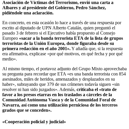
Asociación de Víctimas del Terrorismo, envió una carta a
Albares y al presidente del Gobierno, Pedro Sánchez,
pidiéndole una aclaración.
En concreto, en esta ocasión lo hace a través de una respuesta por
escrito al diputado de UPN Alberto Catalán, quien preguntó el
pasado 3 de febrero si el Ejecutivo había propuesto al Consejo
Europeo
«sacar a la banda terrorista ETA de la lista de grupos
terroristas de la Unión Europea, donde figuraba desde su
primera redacción en el año 2001».
Y añadía que, si la respuesta
era afirmativa, explicase «por qué motivos, en qué fecha y por qué
medio».
Al mismo tiempo, el portavoz adjunto del Grupo Mixto aprovechaba
su pregunta para recordar que ETA «es una banda terrorista con 854
asesinados, miles de heridos, amenazados y desplazados en su
haber», subrayando que 379 de sus crímenes todavía siguen «sin
resolver ni han sido juzgados». Además,
criticaba el «trato de
favor a los presos etarras en los traslados a cárceles de la
Comunidad Autónoma Vasca y de la Comunidad Foral de
Navarra, así como una utilización perniciosa de los terceros
grados que se conceden».
«Cooperación policial y judicial»