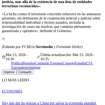
justicia, más allá de la existencia de una lista de entidades
terroristas reconocidas».
«La lucha contra el terrorismo concentra esfuerzos en las amenazas
presentes, sin detrimento de la cooperación policial y judicial sobre
responsabilidad individual y hechos pasados, incluida la
investigación de casos sin resolver, que continúa plenamente
garantizada y operativa», defiende el Gobierno.
///
(Editado por FCM/clc/
Servimedia
y Fernando Heller)
Mar 23, 2026 -
Última actualización: Mar 23, 2026 -
16:30
16:35
Política
Bruselas
Comisión Europea
Consejo
España
ETA
Europa
terrorismo
ue
Imprimir
Compartir
LO MÁS LEÍDO
ECONOMÍA
Hay que dar las gracias a China por salvar la economía mundial,