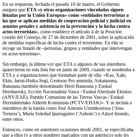
En su respuesta, fechada el pasado 10 de marzo, el Gobierno
asegura que
ETA «y otras organizaciones vinculadas siguen
listadas por la Unión Europea» como «entidades terroristas a
las que se aplican medidas de cooperación policial y judicial en
asuntos penales y asistencia en la prevención y la lucha contra
actos terroristas»
, como establece el artículo 4 de la Posición
común del Consejo, de 27 de diciembre de 2001, sobre la aplicación
de medidas específicas de lucha contra el terrorismo. En ella se
recoge un listado de «personas, grupos y entidades que intervengan
en actos terroristas».
Sin embargo, la última vez que ETA o algunos de sus miembros
aparecieron en esta lista fue en junio de 2009, cuando se nombraba a
ETA y a organizaciones que formaban parte de ella: «Kas, Xaki,
Ekin, Jarrai-Haika-Segi, Gestoras Pro amnistía, Askatasuna,
Batasuna (también denominado Herri Batasuna y Euskal
Herritarrok), Acción Nacionalista Vasca / Euskal Abertzale Ekintza
(ANV/EAE), Partido Comunista de las Tierras Vascas / Euskal
Herrialdeetako Alderdi Komunista (PCTV/EHAK)». Y se incluía a
miembros de la banda como José Antonio Urrutikoetxea (‘Josu
Ternera’), María Soledad Iparraguirre (‘Anboto’) o Aitzol Iriondo,
entre otros.
Entonces, como en anteriores ocasiones desde 2001, se especificaba
que a ellos (y a otros nombres marcados con un asterisco) solo les