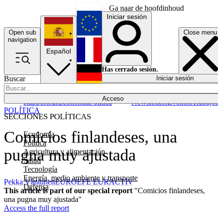
Ga naar de hoofdinhoud
Iniciar sesión
Open sub
Close menu
English
navigation
Español
Français
Has cerrado sesión.
Buscar
Iniciar sesión
Modo oscuro
Deutsch
Acceso
Rapporteur
Economía
Política
Newsletters
Eventos
Trabajo
POLÍTICA
SECCIONES POLÍTICAS
Comicios finlandeses, una
Economía
Política
pugna muy ajustada
Agricultura y alimentación
Salud
Tecnología
Energía, medio ambiente y transporte
Pekka Vänttinen
EUROEFE EURACTIV
Defensa
This article is part of our special report
"Comicios finlandeses,
una pugna muy ajustada"
Access the full report