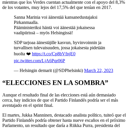
mientras que los Verdes cuentan actualmente con el apoyo del 8,3%
de los votantes, muy lejos del 17,5% del que tenían en 2017.
Sanna Marinia voi äänestää kansanedustajaksi
Pirkanmaalla.
Pääministeriksi häntä voi äänestää jokaisessa
vaalipiirissä – myös Helsingissä!
SDP tarjoaa äänestäjille kasvun, hyvinvoinnin ja
turvallisen tulevaisuuden, jossa jokaisesta pidetään
huolta ❤️
https://t.co/Cp8bVfnjE0
pic.twitter.com/LjA6Pqr06P
— Helsingin demarit (@SDPhelsinki)
March 22, 2023
“ELECCIONES EN LA SOMBRA”
Aunque el resultado final de las elecciones está aún demasiado
cerca, hay indicios de que el Partido Finlandés podría ser el más
aventajado en el sprint final.
El martes, Jukka Manninen, destacado analista político, tuiteó que el
Partido Finlandés podría obtener hasta nueve escaños en el próximo
Parlamento, un resultado que daría a Riikka Purra, presidenta del