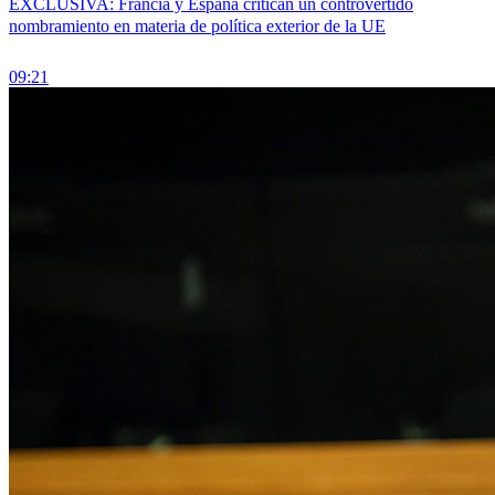
EXCLUSIVA: Francia y España critican un controvertido
nombramiento en materia de política exterior de la UE
09:21