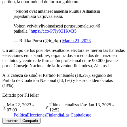
partido, la oportunidad de formar gobierno.
”Nuoret ovat antaneet äänensä kuulua Allianssin
järjestämissä varjovaaleissa.
Voiton veivät ylivoimaisesti perussuomalaiset 46
paikalla.”
https://t.co/P7IyXHKvB5
— Riikka Purra (@ir_rkp)
March 21, 2023
Un anticipo de los posibles resultados electorales fueron las llamadas
«elecciones en la sombra», organizadas a mediados de marzo en
institutos y centros de formación profesional entre 90.000 jóvenes
por el Consejo Nacional de la Juventud finlandesa, Allianssi.
A la cabeza se situó el Partido Finlandés (18,2%), seguido del
Partido de Coalición Nacional (13,1%) y los socialdemócratas
(13%).
Editado por F.Heller
Mar 22, 2023 -
Última actualización: Jan 13, 2025 -
07:09
12:52
Política
Elecciones
Finlandia
Las Capitales
ue
Imprimir
Compartir