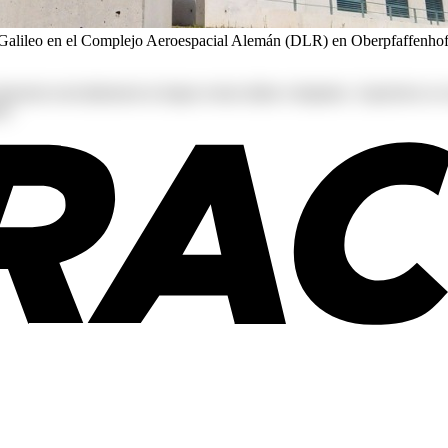
ama Galileo en el Complejo Aeroespacial Alemán (DLR) en Oberpfaffen
s deserunt exercitationem in itaque rerum ullam voluptates. Asperiore
r!