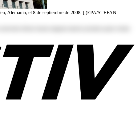
hofen, Alemania, el 8 de septiembre de 2008. [ (EPA/STEFAN
s at consectetur dolores harum magnam maiores possimus quam veniam