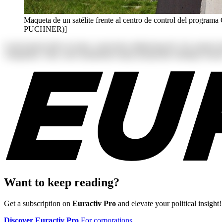
Maqueta de un satélite frente al centro de control del progr
PUCHNER)]
Lorem ipsum dolor sit amet, consectetur adipisicing elit. Ab corpori
voluptatum. Alias, iusto laudantium neque perspiciatis similique tenetu
Want to keep reading?
Get a subscription on
Euractiv Pro
and elevate your political insight!
Discover Euractiv Pro
For corporations