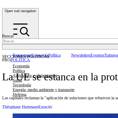
Open sub navigation
Buscar
Rapporteur
Economía
Política
Newsletters
Eventos
Trabajo
SECCIONES POLÍTICAS
PRO
POLÍTICA
Economía
Política
La UE se estanca en la prot
Agricultura y alimentación
Salud
Tecnología
Energía, medio ambiente y transporte
Defensa
Las capitales reclaman la "aplicación de soluciones que refuercen la s
Théophane Hartmann
Euractiv